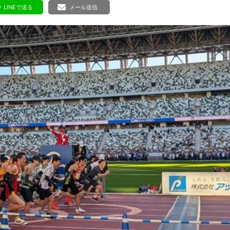
ボランティア みん
LINEで送る
メール送信
ボランティア関
中高生が参加で
ア