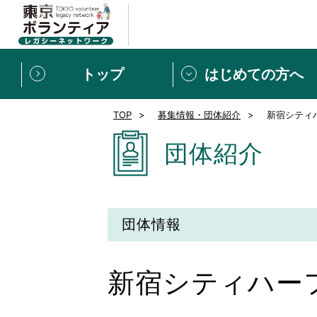
トップ
はじめての方へ
TOP
募集情報・団体紹介
新宿シティ
募集情報
[個人] 体験談
ボランティアの広場
新着記事一覧
団体紹介
新規登録
ボランティア
東京ボランティアレガ
団体情報
もっと知りたい！VLNでで
新宿シティハー