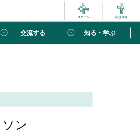
ログイン
新規登録
交流する
知る・学ぶ
ポート
い方は
「団体ユーザー登録」
へ！
ビュー
じめての方へ
めの一歩
心がけたい６つのこと
ラソン
りなボランティアをチェック！