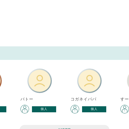
バトー
コガネイパパ
すー
個人
個人