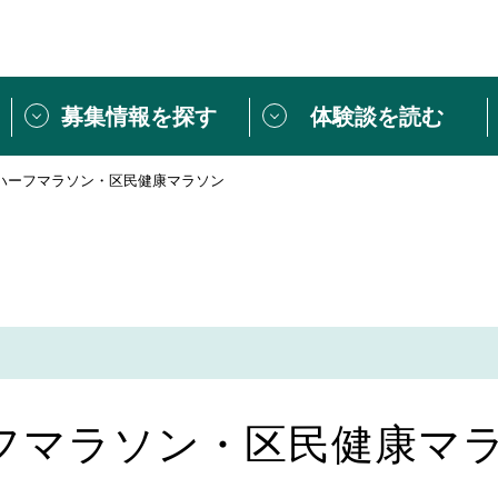
募集情報を探す
体験談を読む
ハーフマラソン・区民健康マラソン
団体紹介
[団体] 活動レ
VLNカフェ
読み物記事
をしたい方は
「個人ユーザー登録」
・
ボランティアを募集した
トピックス
スペシャルインタ
シーネットワークとは
ボランティアは
ボランティアはじ
きること
ボランティアで
フマラソン・区民健康マ
活動のヒント
あなたにぴった