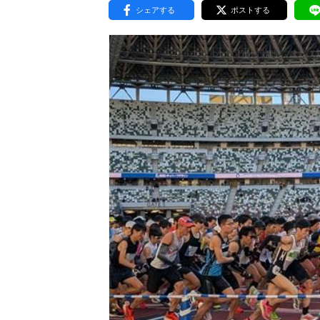
シェアする
ポストする
東京2020大会の軌跡
シティキャスト
VLNポイントとは
おもてなし語学ボランティ