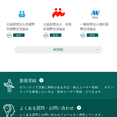
公益財団法人武蔵野
公益財団法人 目黒
一般財団法人港区国
市国際交流協会
区国際交流協会
際交流協会
団体
団体
団体
MORE
新規登録
expand_circle_down
ボランティア活動に興味がある方は「個人ユーザー登録」、ボラン
ティアを募集したい方は「団体ユーザー登録」ができます。
よくある質問・お問い合わせ
expand_circle_down
よくある質問とお問い合わせフォームをご用意しています。