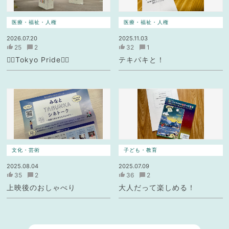
医療・福祉・人権
医療・福祉・人権
2026.07.20
2025.11.03
25
2
32
1
🏳️‍🌈Tokyo Pride🏳️‍🌈
テキパキと！
文化・芸術
子ども・教育
2025.08.04
2025.07.09
35
2
36
2
上映後のおしゃべり
大人だって楽しめる！