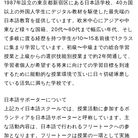
1987年設立の東京都新宿区にある日本語学校。40カ国
以上の外国人学生にデジタル教材を駆使した最先端の
日本語教育を提供しています。欧米中心にアジアや中
東など様々な国籍、20代〜60代まで幅広い年代、そし
て多岐に渡る経歴を持つ学生が10〜15名前後で1クラス
に集まり学習しています。初級〜中級までの総合学習
授業と上級からの選択技能別授業まで約2年間通して、
学習者個人が希望する将来に向けての学習目標を到達
するために能動的な授業環境で互いに日々切磋琢磨し
ている活気に満ちた学校です。
日本語サポーターについて
上記カイ日本語スクールでは、授業活動に参加するボ
ランティアを日本語サポーターと呼称しています。主
な活動内容は、日本語で行われるフリートークへの参
加となります。フリートークは授業の一環として実施