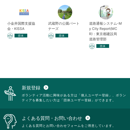
小金井国際支援協
武蔵野の公園パート
道路通報システム-M
会・KISSA
ナーズ
y City Report(MC
R)：東京都建設局
団体
団体
道路管理部
団体
新規登録
expand_circle_down
ボランティア活動に興味がある方は「個人ユーザー登録」、ボラン
ティアを募集したい方は「団体ユーザー登録」ができます。
よくある質問・お問い合わせ
expand_circle_down
よくある質問とお問い合わせフォームをご用意しています。