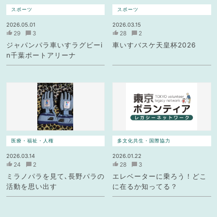
スポーツ
スポーツ
2026.05.01
2026.03.15
29
3
28
2
ジャパンパラ車いすラグビーi
車いすバスケ天皇杯2026
n千葉ポートアリーナ
医療・福祉・人権
多文化共生・国際協力
2026.03.14
2026.01.22
24
2
28
3
ミラノパラを見て､長野パラの
エレベーターに乗ろう！どこ
活動を思い出す
に在るか知ってる？