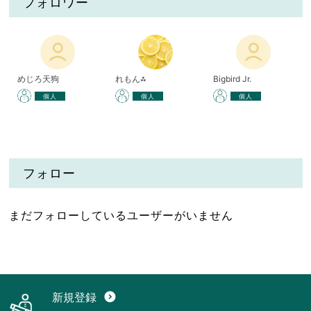
フォロワー
めじろ天狗
れもん⁂
Bigbird Jr.
個人
個人
個人
フォロー
まだフォローしているユーザーがいません
新規登録
expand_circle_down