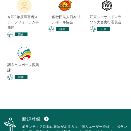
令和3年度障害者ス
一般社団法人日本ゴ
江東シーサイドマラ
ポーツフォーラム事
ールボール協会
ソン大会実行委員会
務局
団体
団体
団体
調布市スポーツ振興
課
団体
新規登録
expand_circle_down
ボランティア活動に興味がある方は「個人ユーザー登録」、ボラン