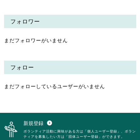
フォロワー
まだフォロワーがいません
フォロー
まだフォローしているユーザーがいません
新規登録
expand_circle_down
ボランティア活動に興味がある方は「個人ユーザー登録」、ボラン
ティアを募集したい方は「団体ユーザー登録」ができます。