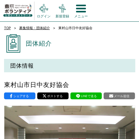
ログイン
新規登録
メニュー
TOP
募集情報・団体紹介
東村山市日中友好協会
団体紹介
団体情報
東村山市日中友好協会
シェアする
ポストする
LINEで送る
メール送信