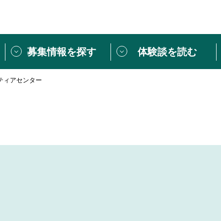
募集情報を探す
体験談を読む
ティアセンター
団体紹介
[団体] 活動レ
VLNカフェ
読み物記事
をしたい方は
「個人ユーザー登録」
・
ボランティアを募集した
トピックス
スペシャルインタ
シーネットワークとは
ボランティアは
ボランティアはじ
きること
ボランティアで
活動のヒント
あなたにぴった