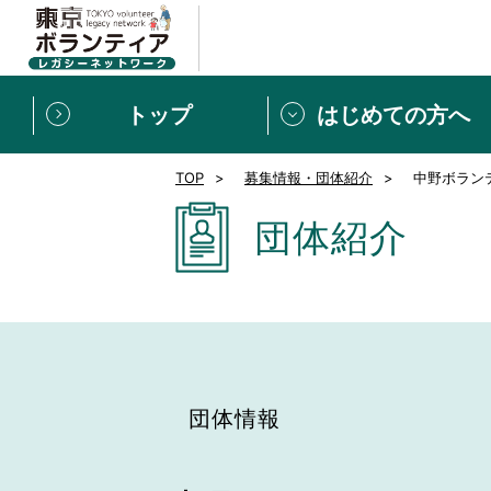
トップ
はじめての方へ
TOP
募集情報・団体紹介
中野ボラン
募集情報
[個人] 体験談
ボランティアの広場
新着記事一覧
団体紹介
新規登録
ボランティア
東京ボランティアレガ
もっと知りたい！VLNでで
団体情報