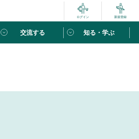
ログイン
新規登録
交流する
知る・学ぶ
ポート
い方は
「団体ユーザー登録」
へ！
ビュー
じめての方へ
めの一歩
心がけたい６つのこと
りなボランティアをチェック！