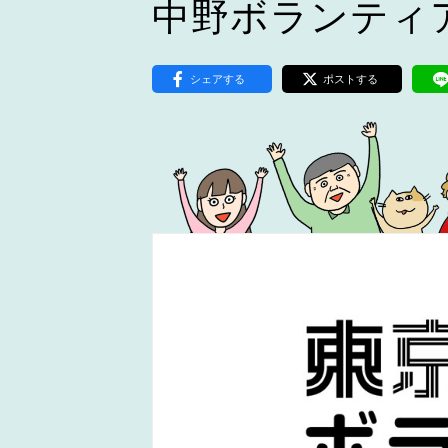
中野ボランティ
東京2020大会の軌跡
シティキャスト
VLNポイントとは
シェアする
ポストする
おもてなし語学ボランティ