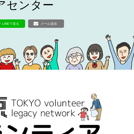
ボランティア みん
アセンター
ボランティア関
中高生が参加で
LINEで送る
メール送信
ア