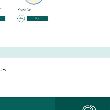
ダ
KozaCn
個人
せん