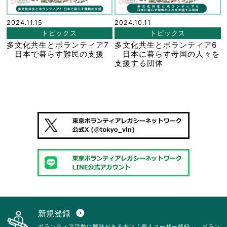
2024.11.15
2024.10.11
トピックス
トピックス
多文化共生とボランティア7
多文化共生とボランティア6
日本で暮らす難民の支援
日本に暮らす母国の人々を
支援する団体
新規登録
expand_circle_down
ボランティア活動に興味がある方は「個人ユーザー登録」、ボラン