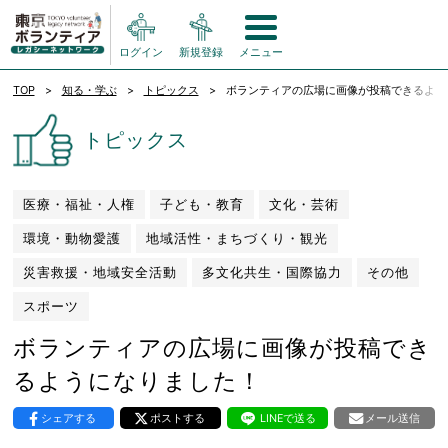
ログイン
新規登録
メニュー
TOP
知る・学ぶ
トピックス
ボランティアの広場に画像が投稿できるよう
トピックス
医療・福祉・人権
子ども・教育
文化・芸術
環境・動物愛護
地域活性・まちづくり・観光
災害救援・地域安全活動
多文化共生・国際協力
その他
スポーツ
ボランティアの広場に画像が投稿でき
るようになりました！
シェアする
ポストする
LINEで送る
メール送信