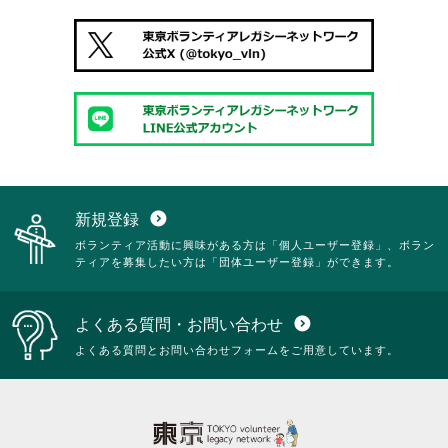
新規登録
expand_circle_down
ボランティア活動に興味がある方は「個人ユーザー登録」、ボラン
ティアを募集したい方は「団体ユーザー登録」ができます。
よくある質問・お問い合わせ
expand_circle_down
よくある質問とお問い合わせフォームをご用意しています。