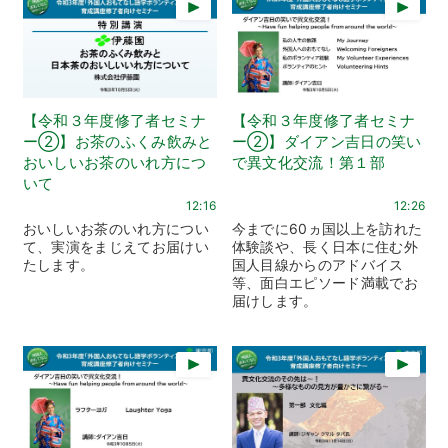
【令和３年度修了者セミナ
【令和３年度修了者セミナ
ー②】お茶のふくみ飲みと
ー②】ダイアン吉日の笑い
おいしいお茶のいれ方につ
で異文化交流！第１部
いて
12:16
12:26
おいしいお茶のいれ方につい
今までに60ヵ国以上を訪れた
て、実演をまじえてお届けい
体験談や、長く日本に住む外
たします。
国人目線からのアドバイス
等、面白エピソード満載でお
届けします。