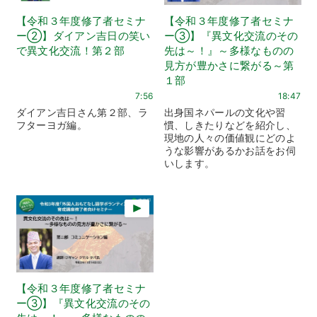
【令和３年度修了者セミナ
【令和３年度修了者セミナ
ー②】ダイアン吉日の笑い
ー③】『異文化交流のその
で異文化交流！第２部
先は～！』～多様なものの
見方が豊かさに繋がる～第
１部
7:56
18:47
ダイアン吉日さん第２部、ラ
出身国ネパールの文化や習
フターヨガ編。
慣、しきたりなどを紹介し、
現地の人々の価値観にどのよ
うな影響があるかお話をお伺
いします。
【令和３年度修了者セミナ
ー③】『異文化交流のその