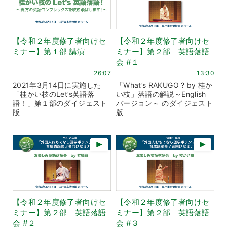
【令和２年度修了者向けセ
【令和２年度修了者向けセ
ミナー】第１部 講演
ミナー】第２部 英語落語
会 #１
26:07
13:30
2021年3月14日に実施した
「What’s RAKUGO ? by 桂か
「桂かい枝のLet’s英語落
い枝」落語の解説～English
語！」第１部のダイジェスト
バージョン～ のダイジェスト
版
版
【令和２年度修了者向けセ
【令和２年度修了者向けセ
ミナー】第２部 英語落語
ミナー】第２部 英語落語
会 #２
会 #３