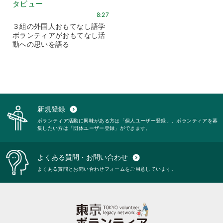
タビュー
8:27
３組の外国人おもてなし語学
ボランティアがおもてなし活
動への思いを語る
新規登録
expand_circle_down
ボランティア活動に興味がある方は「個人ユーザー登録」、ボランティアを募
集したい方は「団体ユーザー登録」ができます。
よくある質問・お問い合わせ
expand_circle_down
よくある質問とお問い合わせフォームをご用意しています。