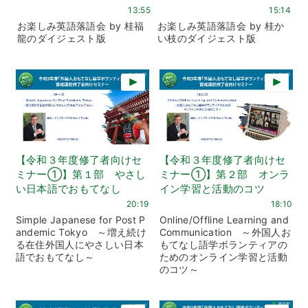
13:55
15:14
お楽しみ英語落語会 by 桂福
お楽しみ英語落語会 by 桂か
龍のダイジェスト版
い枝のダイジェスト版
【令和３年度修了者向けセ
【令和３年度修了者向けセ
ミナー①】第１部 やさし
ミナー①】第２部 オンラ
い日本語でおもてなし
イン学習と活動のコツ
20:19
18:10
Simple Japanese for Post P
Online/Offline Learning and
andemic Tokyo ～増え続け
Communication ～外国人お
る在住外国人にやさしい日本
もてなし語学ボランティアの
語でおもてなし～
ためのオンライン学習と活動
のコツ～