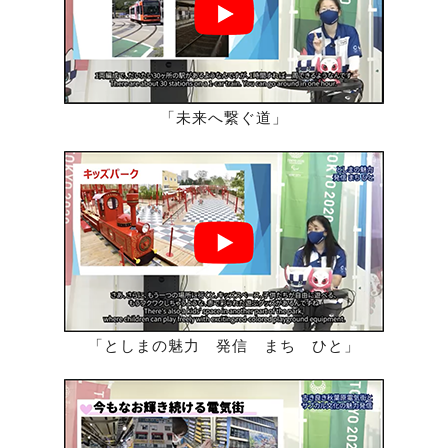
「未来へ繋ぐ道」
「としまの魅力 発信 まち ひと」