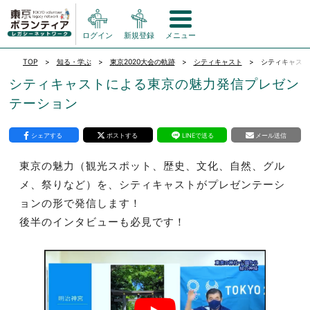
ログイン
新規登録
メニュー
TOP
知る・学ぶ
東京2020大会の軌跡
シティキャスト
シティキャスト
シティキャストによる東京の魅力発信プレゼン
テーション
シェアする
ポストする
LINEで送る
メール送信
東京の魅力（観光スポット、歴史、文化、自然、グル
メ、祭りなど）を、シティキャストがプレゼンテーシ
ョンの形で発信します！
後半のインタビューも必見です！