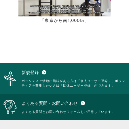
「東京から南1,000㎞」
新規登録
expand_circle_down
ボランティア活動に興味がある方は「個人ユーザー登録」、ボラン
ティアを募集したい方は「団体ユーザー登録」ができます。
よくある質問・お問い合わせ
expand_circle_down
よくある質問とお問い合わせフォームをご用意しています。