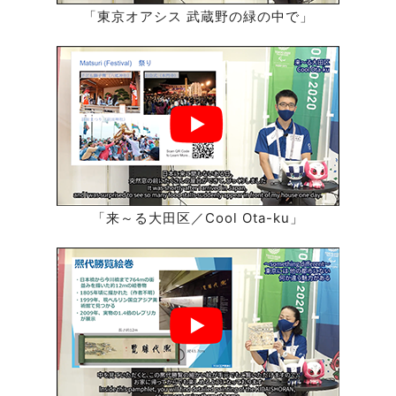
「東京オアシス 武蔵野の緑の中で」
「来～る大田区／Cool Ota-ku」