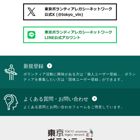
新規登録
expand_circle_down
ボランティア活動に興味がある方は「個人ユーザー登録」、ボラン
ティアを募集したい方は「団体ユーザー登録」ができます。
よくある質問・お問い合わせ
expand_circle_down
よくある質問とお問い合わせフォームをご用意しています。