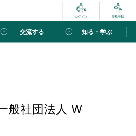
ログイン
新規登録
交流する
知る・学ぶ
ポート
い方は
「団体ユーザー登録」
へ！
ビュー
じめての方へ
めの一歩
一般社団法人 W
心がけたい６つのこと
りなボランティアをチェック！