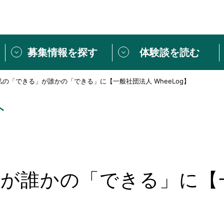
募集情報を探す
体験談を読む
私の「できる」が誰かの「できる」に【一般社団法人 WheeLog】
団体紹介
[団体] 活動レ
VLNカフェ
読み物記事
ト
をしたい方は
「個人ユーザー登録」
・
ボランティアを募集した
トピックス
スペシャルインタ
シーネットワークとは
ボランティアは
ボランティアはじ
が誰かの「できる」に【
きること
ボランティアで
活動のヒント
あなたにぴった