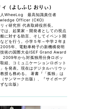
リィ（よしふじ おりぃ）
人WheeLog 最高知識責任者
wledge Officer (CKO)
リィ研究所 代表取締役所長。
発では、起業家・開発者としての視点
全般に対する助言、そしてイベント開
画などを行う。小学５年～中学２年ま
2005年、電動車椅子の新機構発明
術の国際大会ISEF Grand Award
賞。2009年から対孤独用分身ロボッ
に取組、コミュニケーションロボット
ime」を発表。現在はデジタルハリウッ
教授も務める。 著書『「孤独」は
』（サンマーク出版）、『サイボーグ
きずな出版）