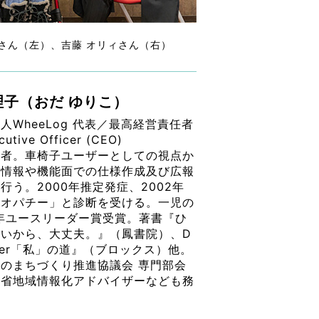
子さん（左）、吉藤 オリィさん（右）
理子（おだ ゆりこ）
人WheeLog 代表／最高経営責任者
cutive Officer (CEO)
案者。車椅子ユーザーとしての視点か
な情報や機能面での仕様作成及び広報
行う。2000年推定発症、2002年
ミオパチー」と診断を受ける。一児の
6年ユースリーダー賞受賞。著書『ひ
ないから、大丈夫。』（鳳書院）、D
lker「私」の道』（ブロックス）他。
のまちづくり推進協議会 専門部会
務省地域情報化アドバイザーなども務