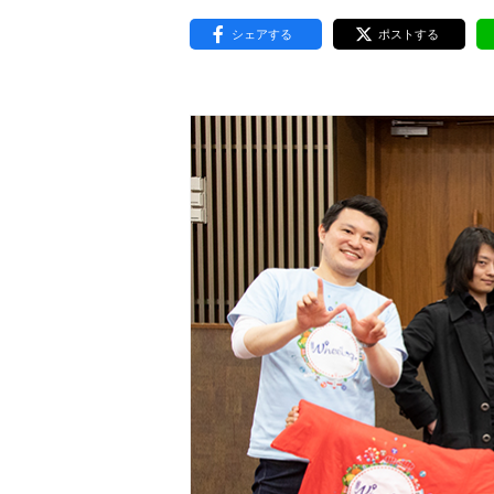
東京2020大会の軌跡
シェアする
ポストする
シティキャスト
VLNポイントとは
おもてなし語学ボランティ