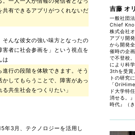
る。一人一人が情報の発信者となっ
吉藤 オ
を共有できるアプリがつくれないだ
一般社団法
Chief Kno
株式会社オ
アプリ開
。そんな彼女の強い味方となったの
から開発
障害者に社会参画を」という視点を
催時の企
で不登校。
んは
により科学技
ら進行の段階を体験できます。そう
3thを受
トの研究
活かしてもらうことで、障害があっ
「OriH
れる共生社会をつくりたい」
ド大学特任
消せる。
時代』（
15年3月、テクノロジーを活用し