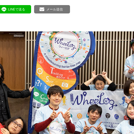
ボランティア みん
ボランティア関
LINEで送る
メール送信
中高生が参加で
ア