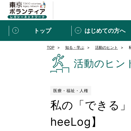
トップ
はじめての方へ
TOP
知る・学ぶ
活動のヒント
募集情報
[個人] 体験談
ボランティアの広場
新着記事一覧
活動のヒン
新規登録
ボランティア
東京ボランティアレガ
医療・福祉・人権
私の「できる」
もっと知りたい！VLNでで
heeLog】