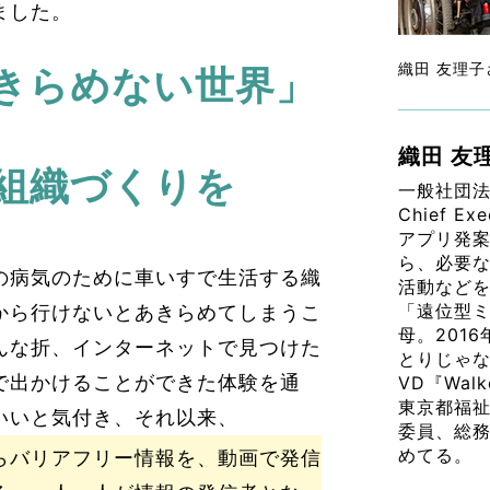
ました。
織田 友理
きらめない世界」
織田 友
組織づくりを
一般社団法
Chief Exe
アプリ発
ら、必要
の病気のために車いすで生活する織
活動などを
「遠位型
から行けないとあきらめてしまうこ
母。201
んな折、インターネットで見つけた
とりじゃ
で出かけることができた体験を通
VD『Wa
東京都福祉
いいと気付き、それ以来、
委員、総
めてる。
らバリアフリー情報を、動画で発信