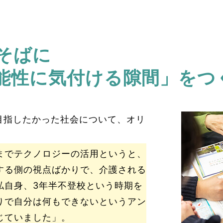
そばに
能性に気付ける隙間」をつ
て目指したかった社会について、オリ
。
までテクノロジーの活用というと、
する側の視点ばかりで、介護される
私自身、3年半不登校という時期を
りで自分は何もできないというアン
じていました」。