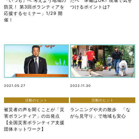
『いつも』へ 考えよう地域の
たへ 準備はOK? 現場で気を
防災！ 第3回ボランティアを
つけるポイントは?
応援するセミナー」1/29 開
催！
2021.05.27
2022.11.30
活動のヒント
活動のヒント
被災者の声を聞くことが「災
ランニングや犬の散歩 「な
害ボランティア」の出発点
がら見守り」で地域も安心
【全国災害ボランティア支援
団体ネットワーク】