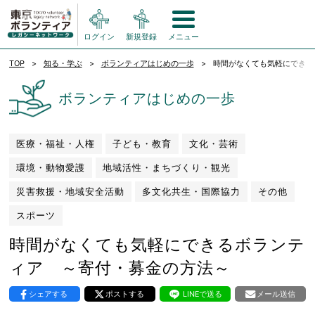
ログイン
新規登録
メニュー
TOP
知る・学ぶ
ボランティアはじめの一歩
時間がなくても気軽にできる
ボランティアはじめの一歩
医療・福祉・人権
子ども・教育
文化・芸術
環境・動物愛護
地域活性・まちづくり・観光
災害救援・地域安全活動
多文化共生・国際協力
その他
スポーツ
時間がなくても気軽にできるボランテ
ィア ～寄付・募金の方法～
シェアする
ポストする
LINEで送る
メール送信