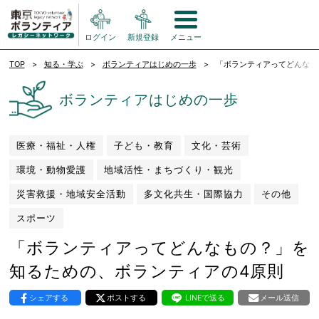
ログイン
新規登録
メニュー
TOP
知る・学ぶ
ボランティアはじめの一歩
「ボランティアってどんなも
ボランティアはじめの一歩
医療・福祉・人権
子ども・教育
文化・芸術
環境・動物愛護
地域活性・まちづくり・観光
災害救援・地域安全活動
多文化共生・国際協力
その他
スポーツ
「ボランティアってどんなもの？」を
知るための、ボランティアの4原則
シェアする
ポストする
LINEで送る
メール送信