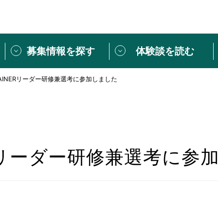
募集情報を探す
体験談を読む
TAINERリーダー研修兼選考に参加しました
団体紹介
[団体] 活動レ
VLNカフェ
読み物記事
をしたい方は
「個人ユーザー登録」
・
ボランティアを募集した
トピックス
スペシャルインタ
シーネットワークとは
ボランティアは
NERリーダー研修兼選考に参
ボランティアはじ
きること
ボランティアで
活動のヒント
あなたにぴった