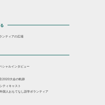
する
ランティアの広場
ペシャルインタビュー
京2020大会の軌跡
シティキャスト
外国人おもてなし語学ボランティア