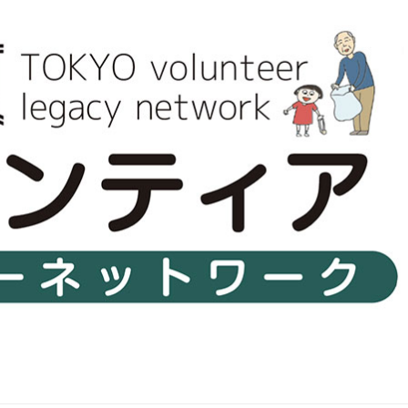
ボランティア みん
ボランティア関
中高生が参加で
ア