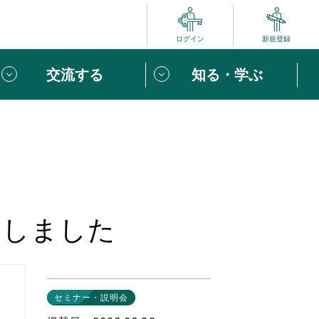
ログイン
新規登録
交流する
知る・学ぶ
ポート
い方は
「団体ユーザー登録」
へ！
ビュー
じめての方へ
加しました
めの一歩
心がけたい６つのこと
りなボランティアをチェック！
セミナー・説明会