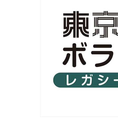
東京2020大会の軌跡
シティキャスト
VLNポイントとは
おもてなし語学ボランティ