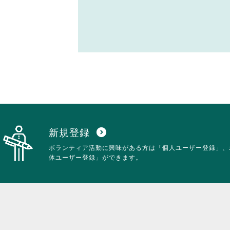
新規登録
expand_circle_down
ボランティア活動に興味がある方は「個人ユーザー登録」、
体ユーザー登録」ができます。