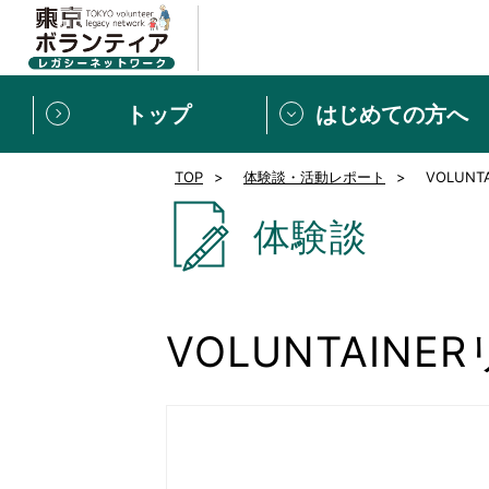
トップ
はじめての方へ
TOP
体験談・活動レポート
VOLUN
募集情報
[個人] 体験談
ボランティアの広場
新着記事一覧
体験談
新規登録
ボランティア
東京ボランティアレガ
VOLUNTAI
もっと知りたい！VLNでで