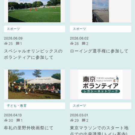
スポーツ
スポーツ
2026.06.09
2026.06.02
25
1
28
2
スペシャルオリンピックスの
ローイング選手権に参加して
ボランティアに参加して
子ども・教育
スポーツ
2026.04.13
2026.03.01
30
1
29
2
牟礼の里野外映画祭にて
東京マラソンでのスタート地
点での出発誘導(トイレ案内)