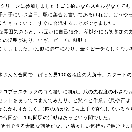
チクリーンに参加しました！ゴミ拾いならスキルがなくても
手片手にいざ当日。駅に集合と書いてあるけれど、どうや
くださっていて、すぐに合流することができました。
かな雰囲気のもと、お互いに自己紹介。私以外にも初参加の
ての説明があり、いざ、ビーチに移動！
くりしました。(活動に夢中になり、全くビーチらしくない
体さんと合同で、ぱっと見100名程度の大所帯。スタート
クロプラスチックのゴミ拾いに挑戦。爪の先程度の小さな
セットを使ってつまんでみたり、と黙々と作業。(貝や石は
かなかむずかしく。)隣の方がとても上手で真似しているう
の合図が。１時間弱の活動はあっという間でした。
効活用できる素敵な朝活だな、と清々しい気持ちで過ごせま