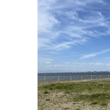
東京2020大会の軌跡
シティキャスト
VLNポイントとは
おもてなし語学ボランティ