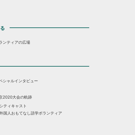
する
ランティアの広場
ペシャルインタビュー
京2020大会の軌跡
シティキャスト
外国人おもてなし語学ボランティア