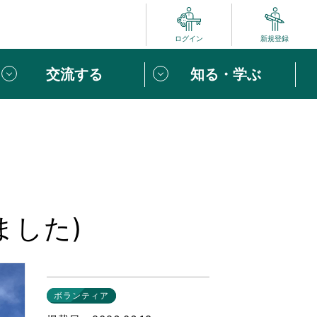
ログイン
新規登録
交流する
知る・学ぶ
ポート
い方は
「団体ユーザー登録」
へ！
ビュー
じめての方へ
ました)
めの一歩
心がけたい６つのこと
りなボランティアをチェック！
ボランティア