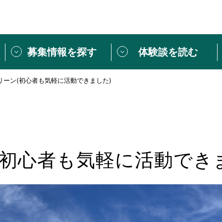
募集情報を探す
体験談を読む
リーン(初心者も気軽に活動できました)
団体紹介
[団体] 活動レ
VLNカフェ
読み物記事
をしたい方は
「個人ユーザー登録」
・
ボランティアを募集した
トピックス
スペシャルインタ
シーネットワークとは
ボランティアは
(初心者も気軽に活動でき
ボランティアはじ
きること
ボランティアで
活動のヒント
あなたにぴった