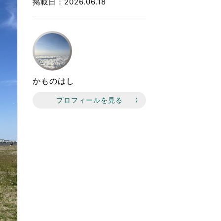
なのVOICE
掲載日
2026.06.18
連ニュース（外部記事）
きるボランティア
かものはし
プロフィールを見る