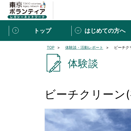
トップ
はじめての方へ
TOP
体験談・活動レポート
ビーチク
募集情報
[個人] 体験談
ボランティアの広場
新着記事一覧
体験談
新規登録
ボランティア
東京ボランティアレガ
ビーチクリーン
もっと知りたい！VLNでで