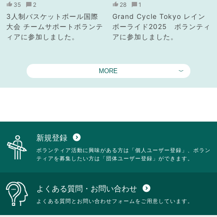
35
2
28
1
3人制バスケットボール国際
Grand Cycle Tokyo レイン
大会 チームサポートボランテ
ボーライド2025 ボランティ
ィアに参加しました。
アに参加しました。
MORE
新規登録
expand_circle_down
ボランティア活動に興味がある方は「個人ユーザー登録」、ボラン
ティアを募集したい方は「団体ユーザー登録」ができます。
よくある質問・お問い合わせ
expand_circle_down
よくある質問とお問い合わせフォームをご用意しています。