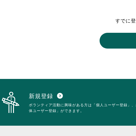
東京2020大会の軌跡
すでに登
シティキャスト
VLNポイントとは
おもてなし語学ボランティ
新規登録
expand_circle_down
ボランティア活動に興味がある方は「個人ユーザー登録」、
体ユーザー登録」ができます。