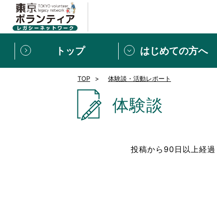
トップ
はじめての方へ
TOP
体験談・活動レポート
募集情報
[個人] 体験談
ボランティアの広場
新着記事一覧
体験談
新規登録
ボランティア
東京ボランティアレガ
投稿から90日以上経
もっと知りたい！VLNでで