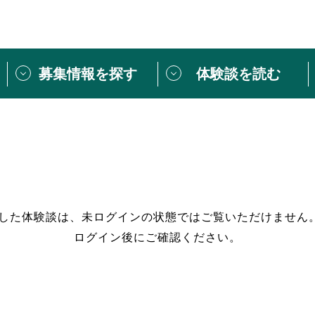
募集情報を探す
体験談を読む
団体紹介
[団体] 活動レ
VLNカフェ
読み物記事
をしたい方は
「個人ユーザー登録」
・
ボランティアを募集した
トピックス
スペシャルインタ
シーネットワークとは
ボランティアは
過した体験談は、未ログインの状態ではご覧いただけません
ログイン後にご確認ください。
ボランティアはじ
きること
ボランティアで
活動のヒント
あなたにぴった