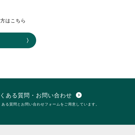
なのVOICE
連ニュース（外部記事）
の方はこちら
きるボランティア
くある質問・お問い合わせ
expand_circle_down
くある質問とお問い合わせフォームをご用意しています。