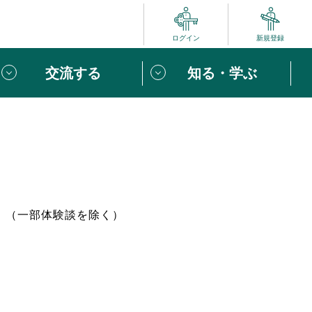
ログイン
新規登録
交流する
知る・学ぶ
ポート
い方は
「団体ユーザー登録」
へ！
ビュー
じめての方へ
。（一部体験談を除く）
めの一歩
心がけたい６つのこと
りなボランティアをチェック！