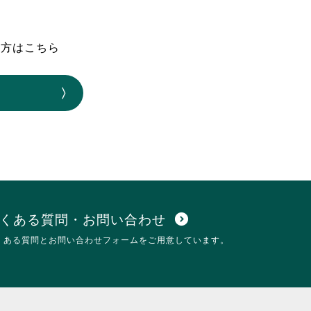
なのVOICE
連ニュース（外部記事）
の方はこちら
きるボランティア
くある質問・お問い合わせ
expand_circle_down
くある質問とお問い合わせフォームをご用意しています。