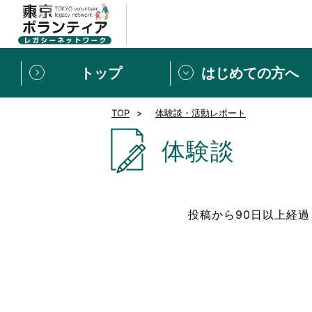
トップ
はじめての方へ
TOP
体験談・活動レポート
募集情報
[個人] 体験談
ボランティアの広場
新着記事一覧
体験談
新規登録
ボランティア
東京ボランティアレガ
投稿から90日以上経
もっと知りたい！VLNでで