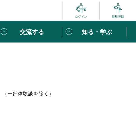
ログイン
新規登録
交流する
知る・学ぶ
ポート
い方は
「団体ユーザー登録」
へ！
ビュー
じめての方へ
。（一部体験談を除く）
めの一歩
心がけたい６つのこと
りなボランティアをチェック！