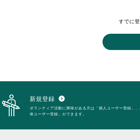
東京2020大会の軌跡
すでに登
シティキャスト
VLNポイントとは
おもてなし語学ボランティ
新規登録
expand_circle_down
ボランティア活動に興味がある方は「個人ユーザー登録」、
体ユーザー登録」ができます。