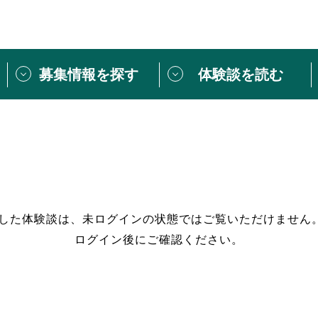
募集情報を探す
体験談を読む
団体紹介
[団体] 活動レ
VLNカフェ
読み物記事
をしたい方は
「個人ユーザー登録」
・
ボランティアを募集した
トピックス
スペシャルインタ
シーネットワークとは
ボランティアは
過した体験談は、未ログインの状態ではご覧いただけません
ログイン後にご確認ください。
ボランティアはじ
きること
ボランティアで
活動のヒント
あなたにぴった