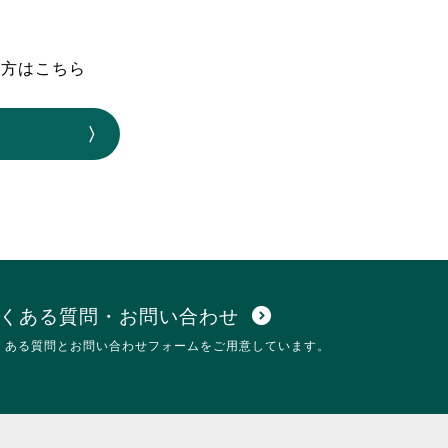
なのVOICE
連ニュース（外部記事）
の方はこちら
きるボランティア
くある質問・お問い合わせ
expand_circle_down
くある質問とお問い合わせフォームをご用意しています。