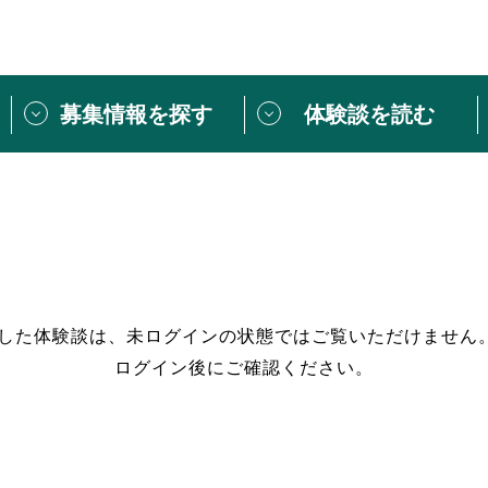
募集情報を探す
体験談を読む
団体紹介
[団体] 活動レ
VLNカフェ
読み物記事
をしたい方は
「個人ユーザー登録」
・
ボランティアを募集した
トピックス
スペシャルインタ
シーネットワークとは
ボランティアは
過した体験談は、未ログインの状態ではご覧いただけません
ログイン後にご確認ください。
ボランティアはじ
きること
ボランティアで
活動のヒント
あなたにぴった