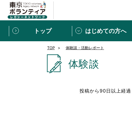
トップ
はじめての方へ
TOP
体験談・活動レポート
募集情報
[個人] 体験談
ボランティアの広場
新着記事一覧
体験談
新規登録
ボランティア
東京ボランティアレガ
投稿から90日以上経
もっと知りたい！VLNでで