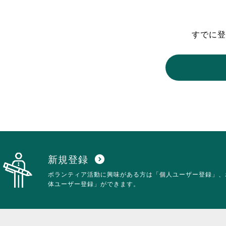
東京2020大会の軌跡
すでに登
シティキャスト
VLNポイントとは
おもてなし語学ボランティ
新規登録
expand_circle_down
ボランティア活動に興味がある方は「個人ユーザー登録」、
体ユーザー登録」ができます。