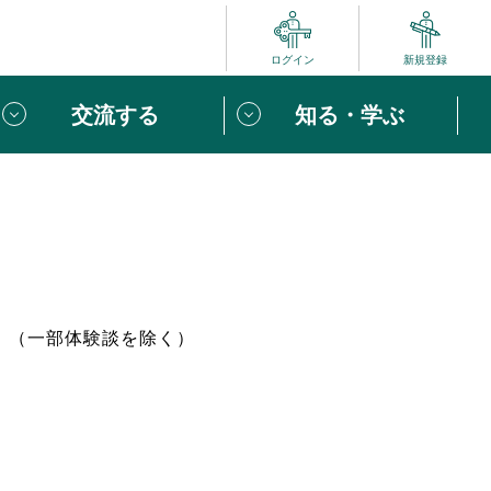
ログイン
新規登録
交流する
知る・学ぶ
ポート
い方は
「団体ユーザー登録」
へ！
ビュー
じめての方へ
。（一部体験談を除く）
めの一歩
心がけたい６つのこと
りなボランティアをチェック！