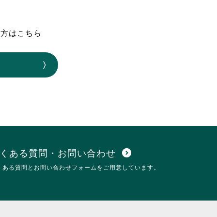
なのVOICE
連ニュース（外部記事）
の方はこちら
きるボランティア
くある質問・お問い合わせ
expand_circle_down
くある質問とお問い合わせフォームをご用意しています。