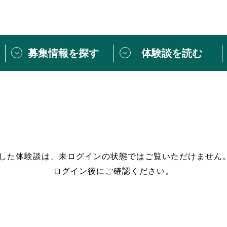
募集情報を探す
体験談を読む
団体紹介
[団体] 活動レ
VLNカフェ
読み物記事
をしたい方は
「個人ユーザー登録」
・
ボランティアを募集した
トピックス
スペシャルインタ
シーネットワークとは
ボランティアは
過した体験談は、未ログインの状態ではご覧いただけません
ログイン後にご確認ください。
ボランティアはじ
きること
ボランティアで
活動のヒント
あなたにぴった