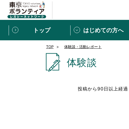
トップ
はじめての方へ
TOP
体験談・活動レポート
募集情報
[個人] 体験談
ボランティアの広場
新着記事一覧
体験談
新規登録
ボランティア
東京ボランティアレガ
投稿から90日以上経
もっと知りたい！VLNでで