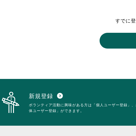
東京2020大会の軌跡
すでに登
シティキャスト
VLNポイントとは
おもてなし語学ボランティ
新規登録
expand_circle_down
ボランティア活動に興味がある方は「個人ユーザー登録」、
体ユーザー登録」ができます。