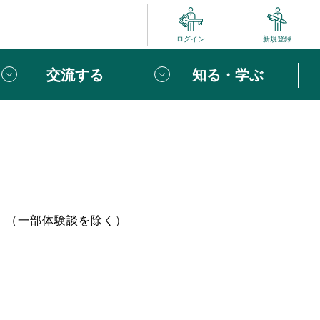
ログイン
新規登録
交流する
知る・学ぶ
ポート
い方は
「団体ユーザー登録」
へ！
ビュー
じめての方へ
。（一部体験談を除く）
めの一歩
心がけたい６つのこと
りなボランティアをチェック！