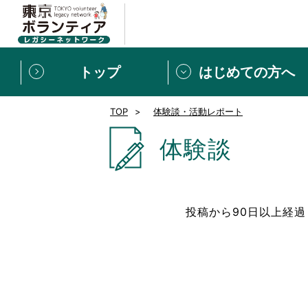
トップ
はじめての方へ
TOP
体験談・活動レポート
募集情報
[個人] 体験談
ボランティアの広場
新着記事一覧
体験談
新規登録
ボランティア
東京ボランティアレガ
投稿から90日以上経
もっと知りたい！VLNでで