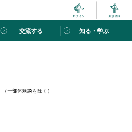
ログイン
新規登録
交流する
知る・学ぶ
ポート
い方は
「団体ユーザー登録」
へ！
ビュー
じめての方へ
。（一部体験談を除く）
めの一歩
心がけたい６つのこと
りなボランティアをチェック！