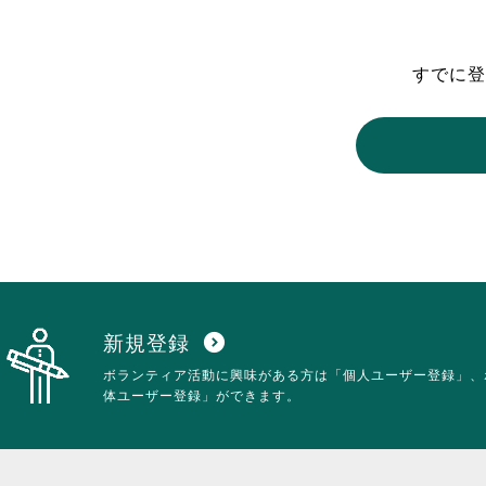
東京2020大会の軌跡
すでに登
シティキャスト
VLNポイントとは
おもてなし語学ボランティ
新規登録
expand_circle_down
ボランティア活動に興味がある方は「個人ユーザー登録」、
体ユーザー登録」ができます。