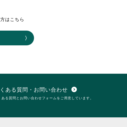
なのVOICE
連ニュース（外部記事）
の方はこちら
きるボランティア
くある質問・お問い合わせ
expand_circle_down
くある質問とお問い合わせフォームをご用意しています。