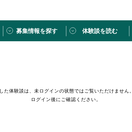
募集情報を探す
体験談を読む
団体紹介
[団体] 活動レ
VLNカフェ
読み物記事
をしたい方は
「個人ユーザー登録」
・
ボランティアを募集した
トピックス
スペシャルインタ
シーネットワークとは
ボランティアは
過した体験談は、未ログインの状態ではご覧いただけません
ログイン後にご確認ください。
ボランティアはじ
きること
ボランティアで
活動のヒント
あなたにぴった