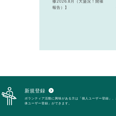
修2026.8月（大盛況！開催
報告）】
新規登録
expand_circle_down
ボランティア活動に興味がある方は「個人ユーザー登録」、
体ユーザー登録」ができます。