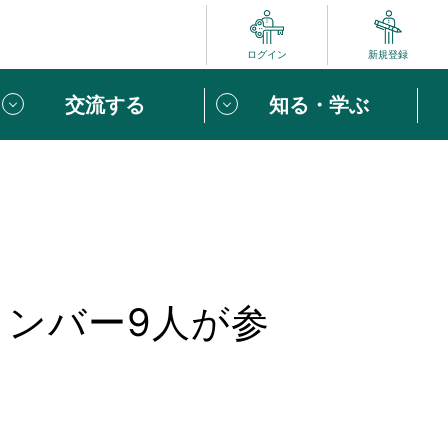
ログイン
新規登録
交流する
知る・学ぶ
ポート
い方は
「団体ユーザー登録」
へ！
ビュー
じめての方へ
メンバー9人が参
めの一歩
心がけたい６つのこと
りなボランティアをチェック！