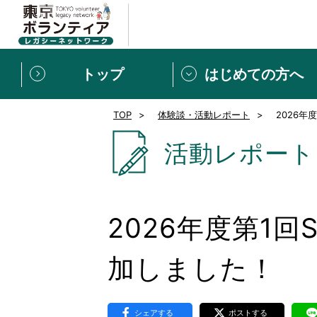
トップ
はじめての方へ
TOP
体験談・活動レポート
2026
募集情報
[個人] 体験談
ボランティアの広場
新着記事一覧
活動レポート
新規登録
ボランティア
東京ボランティアレガ
2026年度第1
もっと知りたい！VLNでで
加しました！
シェアする
ポストする