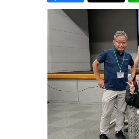
東京2020大会の軌跡
シティキャスト
VLNポイントとは
おもてなし語学ボランティ