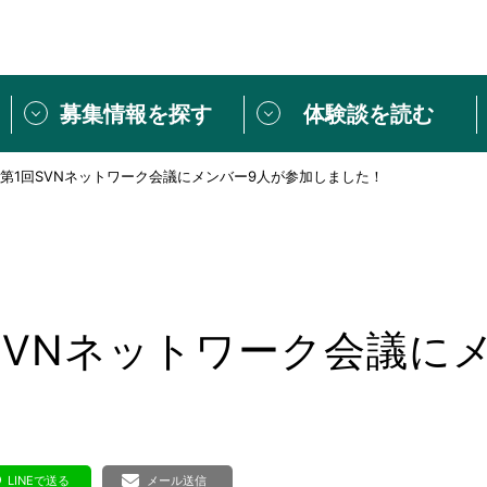
募集情報を探す
体験談を読む
年度第1回SVNネットワーク会議にメンバー9人が参加しました！
団体紹介
[団体] 活動レ
VLNカフェ
読み物記事
をしたい方は
「個人ユーザー登録」
・
ボランティアを募集した
トピックス
スペシャルインタ
シーネットワークとは
ボランティアは
回SVNネットワーク会議に
ボランティアはじ
きること
ボランティアで
活動のヒント
あなたにぴった
LINEで送る
メール送信