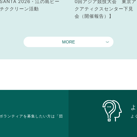
SANTA 2026・江の島ビー
0回アジア競技大会 東京ア
チククリーン活動
クアティクスセンター下見
会（開催報告）】
MORE
よ
ボランティアを募集したい方は「団
よ