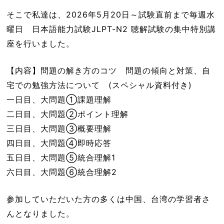
そこで私達は、2026年5月20日～試験直前まで毎週水
曜日 日本語能力試験JLPT-N2 聴解試験の集中特別講
座を行いました。
【内容】問題の解き方のコツ 問題の傾向と対策、自
宅での勉強方法について (スペシャル資料付き)
一日目、大問題①課題理解
二日目、大問題➁ポイント理解
三日目、大問題➂概要理解
四日目、大問題④即時応答
五日目、大問題⑤統合理解1
六日目、大問題⑥統合理解2
参加していただいた方の多くは中国、台湾の学習者さ
んとなりました。