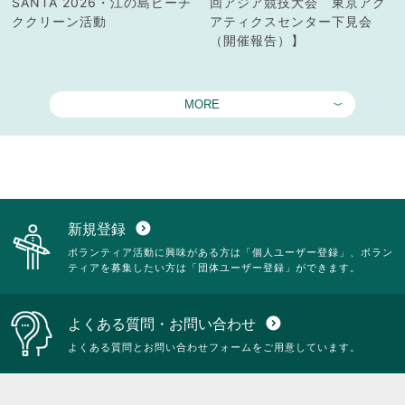
SANTA 2026・江の島ビーチ
回アジア競技大会 東京アク
ククリーン活動
アティクスセンター下見会
（開催報告）】
MORE
新規登録
expand_circle_down
ボランティア活動に興味がある方は「個人ユーザー登録」、ボラン
ティアを募集したい方は「団体ユーザー登録」ができます。
よくある質問・お問い合わせ
expand_circle_down
よくある質問とお問い合わせフォームをご用意しています。