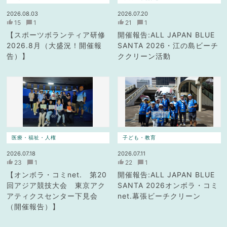
2026.08.03
2026.07.20
15
1
21
1
【スポーツボランティア研修
開催報告:ALL JAPAN BLUE
2026.8月（大盛況！開催報
SANTA 2026・江の島ビーチ
告）】
ククリーン活動
医療・福祉・人権
子ども・教育
2026.07.18
2026.07.11
23
1
22
1
【オンボラ・コミnet. 第20
開催報告:ALL JAPAN BLUE
回アジア競技大会 東京アク
SANTA 2026オンボラ・コミ
アティクスセンター下見会
net.幕張ビーチクリーン
（開催報告）】