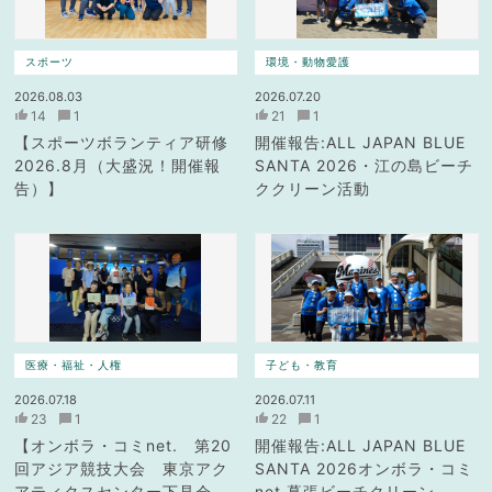
スポーツ
環境・動物愛護
2026.08.03
2026.07.20
14
1
21
1
【スポーツボランティア研修
開催報告:ALL JAPAN BLUE
2026.8月（大盛況！開催報
SANTA 2026・江の島ビーチ
告）】
ククリーン活動
医療・福祉・人権
子ども・教育
2026.07.18
2026.07.11
23
1
22
1
【オンボラ・コミnet. 第20
開催報告:ALL JAPAN BLUE
回アジア競技大会 東京アク
SANTA 2026オンボラ・コミ
アティクスセンター下見会
net.幕張ビーチクリーン