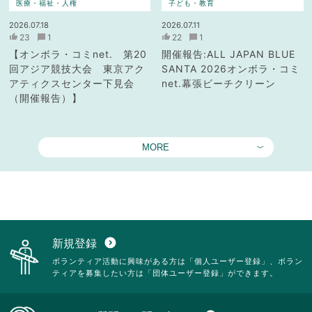
医療・福祉・人権
子ども・教育
2026.07.18
2026.07.11
23
1
22
1
【オンボラ・コミnet. 第20
開催報告:ALL JAPAN BLUE
回アジア競技大会 東京アク
SANTA 2026オンボラ・コミ
アティクスセンター下見会
net.幕張ビーチクリーン
（開催報告）】
MORE
新規登録
expand_circle_down
ボランティア活動に興味がある方は「個人ユーザー登録」、ボラン
ティアを募集したい方は「団体ユーザー登録」ができます。