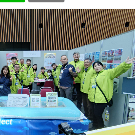
ボランティア みん
ボランティア関
中高生が参加で
ア