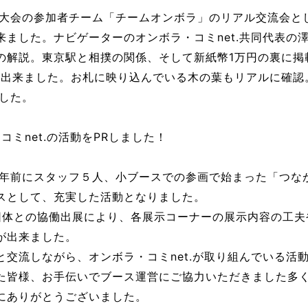
大会の参加者チーム「チームオンボラ」のリアル交流会としても
ました。ナビゲーターのオンボラ・コミnet.共同代表の
の解説。東京駅と相撲の関係、そして新紙幣1万円の裏に掲
が出来ました。お札に映り込んでいる木の葉もリアルに確認
した。
コミnet.の活動をPRしました！
年前にスタッフ５人、小ブースでの参画で始まった「つなが
スとして、充実した活動となりました。
る団体との協働出展により、各展示コーナーの展示内容の工
が出来ました。
交流しながら、オンボラ・コミnet.が取り組んでいる活
た皆様、お手伝いでブース運営にご協力いただきました多
にありがとうございました。