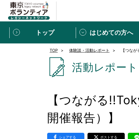
トップ
はじめての方へ
TOP
体験談・活動レポート
【つながる
募集情報
[個人] 体験談
ボランティアの広場
新着記事一覧
活動レポート
新規登録
ボランティア
東京ボランティアレガ
【つながる!!T
もっと知りたい！VLNでで
開催報告）】
シェアする
ポストする