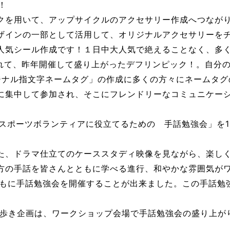
！
クを用いて、アップサイクルのアクセサリー作成へつなが
ザインの一部として活用して、オリジナルアクセサリーをチ
人気シール作成です！１日中大人気で絶えることなく、多く
入れて、昨年開催して盛り上がったデフリンピック！。自分
「オリジナル指文字ネームタグ」の作成に多くの方々にネーム
に集中して参加され、そこにフレンドリーなコミュニケー
スポーツボランティアに役立てるための 手話勉強会」を13:
た、ドラマ仕立てのケーススタディ映像を見ながら、楽し
方の手話を皆さんとともに学べる進行、和やかな雰囲気が
ともに手話勉強会を開催することが出来ました。この手話勉
歩き企画は、ワークショップ会場で手話勉強会の盛り上が