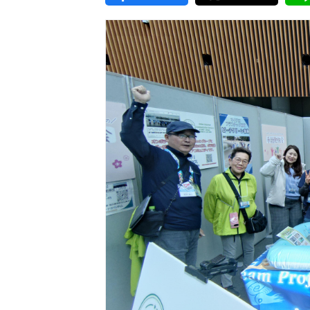
東京2020大会の軌跡
シティキャスト
VLNポイントとは
おもてなし語学ボランティ