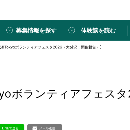
募集情報を探す
体験談を読む
!!Tokyoボランティアフェスタ2026（大盛況！開催報告）】
団体紹介
[団体] 活動レ
VLNカフェ
読み物記事
をしたい方は
「個人ユーザー登録」
・
ボランティアを募集した
トピックス
スペシャルインタ
シーネットワークとは
ボランティアは
okyoボランティアフェスタ
ボランティアはじ
きること
ボランティアで
活動のヒント
あなたにぴった
LINEで送る
メール送信