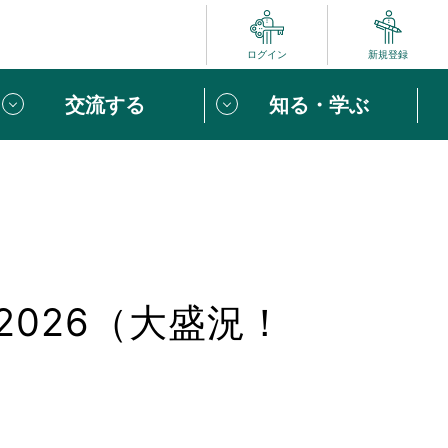
ログイン
新規登録
交流する
知る・学ぶ
ポート
い方は
「団体ユーザー登録」
へ！
ビュー
じめての方へ
2026（大盛況！
めの一歩
心がけたい６つのこと
りなボランティアをチェック！