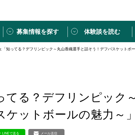
募集情報を探す
体験談を読む
フェ「知ってる？デフリンピック～丸山香織選手と話そう！デフバスケットボ
団体紹介
[団体] 活動レ
VLNカフェ
読み物記事
をしたい方は
「個人ユーザー登録」
・
ボランティアを募集した
トピックス
スペシャルインタ
シーネットワークとは
ボランティアは
知ってる？デフリンピック
ボランティアはじ
きること
ボランティアで
スケットボールの魅力～
活動のヒント
あなたにぴった
LINEで送る
メール送信