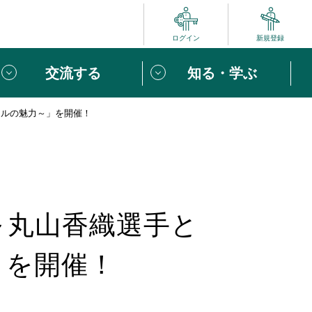
ログイン
新規登録
交流する
知る・学ぶ
ールの魅力～」を開催！
ポート
い方は
「団体ユーザー登録」
へ！
ビュー
じめての方へ
～丸山香織選手と
めの一歩
心がけたい６つのこと
」を開催！
りなボランティアをチェック！