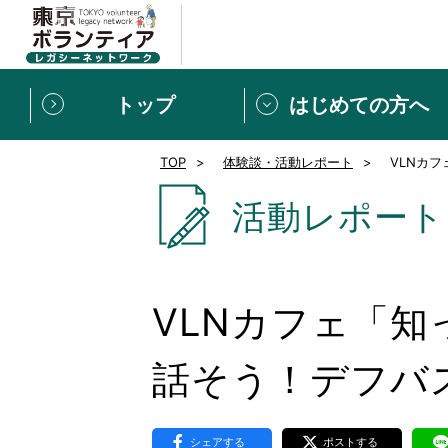
トップ
はじめての方へ
TOP
体験談・活動レポート
VLNカ
募集情報
[個人] 体験談
ボランティアの広場
新着記事一覧
活動レポート
新規登録
ボランティア
東京ボランティアレガ
VLNカフェ「
もっと知りたい！VLNでで
話そう！デフバ
シェアする
ポストする