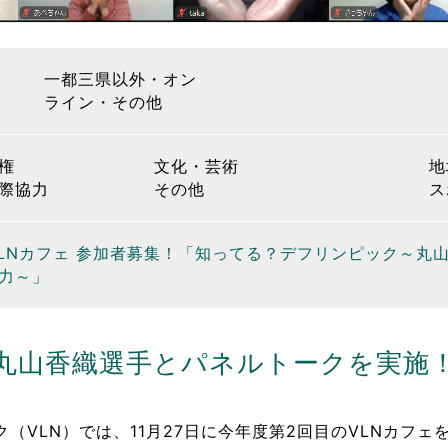
一都三県以外・オン
ライン・その他
権
文化・芸術
地
際協力
その他
ス
】VLNカフェ 参加者募集！「知ってる？デフリンピック～
力～」
丸山香織選手とパネルトークを実施
（VLN）では、11月27日に今年度第2回目のVLNカフェ