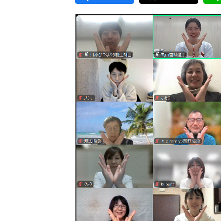
東京2020大会の軌跡
シティキャスト
VLNポイントとは
おもてなし語学ボランティ