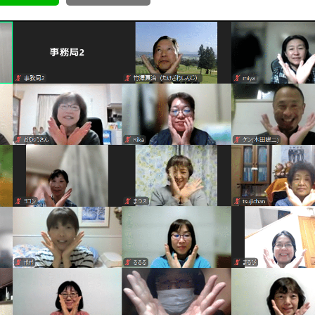
ボランティア みん
ボランティア関
中高生が参加で
ア