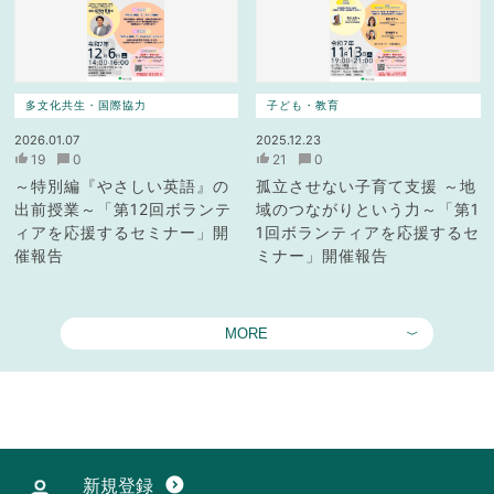
多文化共生・国際協力
子ども・教育
2026.01.07
2025.12.23
19
0
21
0
～特別編『やさしい英語』の
孤立させない子育て支援 ～地
出前授業～「第12回ボランテ
域のつながりという力～「第1
ィアを応援するセミナー」開
1回ボランティアを応援するセ
催報告
ミナー」開催報告
MORE
新規登録
expand_circle_down