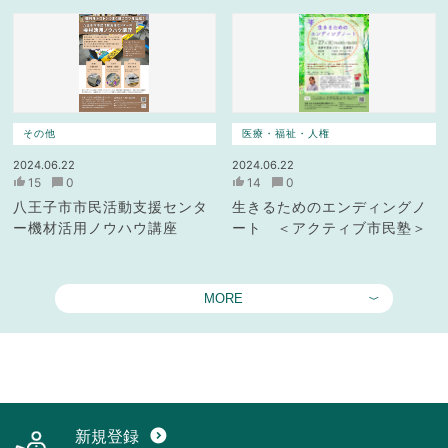
その他
医療・福祉・人権
2024.06.22
2024.06.22
15
0
14
0
八王子市市民活動支援センタ
生きるためのエンディングノ
ー機材活用ノウハウ講座
ート ＜アクティブ市民塾＞
MORE
新規登録
expand_circle_down