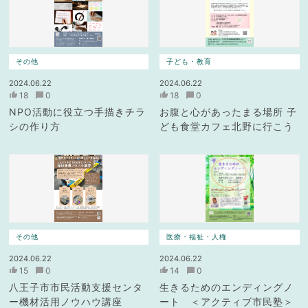
その他
子ども・教育
2024.06.22
2024.06.22
18
0
18
0
NPO活動に役立つ手描きチラ
お腹と心があったまる場所 子
シの作り方
ども食堂カフェ北野に行こう
その他
医療・福祉・人権
2024.06.22
2024.06.22
15
0
14
0
八王子市市民活動支援センタ
生きるためのエンディングノ
ー機材活用ノウハウ講座
ート ＜アクティブ市民塾＞