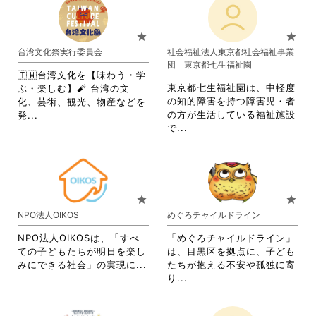
い。
る
す
れ
て
い。
に
る
て
お
は
に
お
り
star
star
ク
は
り
ま
台湾文化祭実行委員会
社会福祉法人東京都社会福祉事業
リ
ク
ま
す。
団 東京都七生福祉園
ッ
リ
す。
詳
🇹🇼台湾文化を【味わう・学
ク
ッ
詳
細
東京都七生福祉園は、中軽度
ぶ・楽しむ】🧨 台湾の文
し
ク
細
を
の知的障害を持つ障害児・者
化、芸術、観光、物産などを
て
し
を
閲
省
の方が生活している福祉施設
発...
く
て
閲
覧
省
略
で...
だ
く
覧
す
略
さ
さ
だ
す
る
さ
れ
い。
さ
る
に
れ
て
い。
に
は
て
お
は
ク
お
り
star
star
ク
リ
り
ま
NPO法人OIKOS
めぐろチャイルドライン
リ
ッ
ま
す。
ッ
ク
す。
詳
NPO法人OIKOSは、「すべ
「めぐろチャイルドライン」
ク
し
詳
細
ての子どもたちが明日を楽し
は、目黒区を拠点に、子ども
し
て
細
を
省
みにできる社会」の実現に...
たちが抱える不安や孤独に寄
て
く
を
閲
略
省
り...
く
だ
閲
覧
さ
略
だ
さ
覧
す
れ
さ
さ
い。
す
る