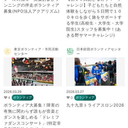
ンニングの伴走ボランティア
ャレンジ】子どもたちと自然
募集(NPO法人アクアリズム)
体験をしながら５日間で１０
０キロを歩く旅をサポートす
る学生(高校生・大学生・大学
院生)スタッフを募集中！(あ
きる野サマーチャレンジ)
東京ボランティア・市民活動
日本財団ボランティアセンタ
センター
ー
2026.03.29
2026.03.27
4
0
ボランティア
ボランティア
ボランティア大募集！障害の
九十九里トライアスロン2026
有無に関わらず誰もが音楽と
ダンスを楽しめる「ドレミフ
ァダンスコンサート」(特定非