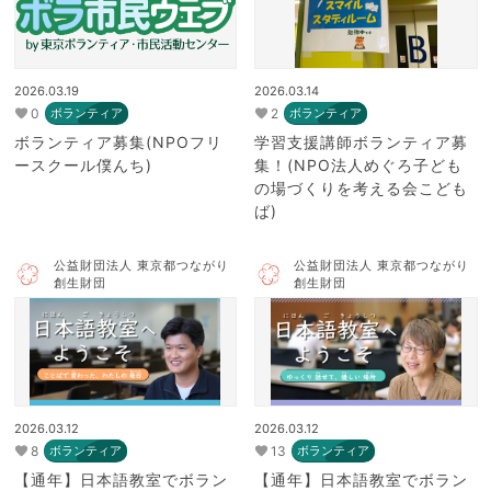
2026.03.19
2026.03.14
0
2
ボランティア
ボランティア
ボランティア募集(NPOフリ
学習支援講師ボランティア募
ースクール僕んち)
集！(NPO法人めぐろ子ども
の場づくりを考える会こども
ば)
公益財団法人 東京都つながり
公益財団法人 東京都つながり
創生財団
創生財団
2026.03.12
2026.03.12
8
13
ボランティア
ボランティア
【通年】日本語教室でボラン
【通年】日本語教室でボラン