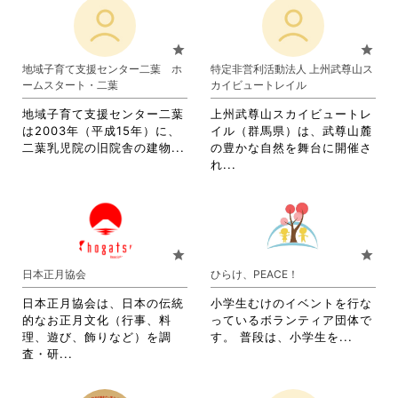
れ
て
て
お
お
り
star
star
り
ま
地域子育て支援センター二葉 ホ
特定非営利活動法人 上州武尊山ス
ま
す。
ームスタート・二葉
カイビュートレイル
す。
詳
詳
細
地域子育て支援センター二葉
上州武尊山スカイビュートレ
細
を
は2003年（平成15年）に、
イル（群馬県）は、武尊山麓
を
閲
省
二葉乳児院の旧院舎の建物...
の豊かな自然を舞台に開催さ
閲
覧
略
省
れ...
覧
す
さ
略
す
る
れ
さ
る
に
て
れ
に
は
お
て
は
ク
り
お
star
star
ク
リ
ま
り
日本正月協会
ひらけ、PEACE！
リ
ッ
す。
ま
ッ
ク
詳
す。
日本正月協会は、日本の伝統
小学生むけのイベントを行な
ク
し
細
詳
的なお正月文化（行事、料
っているボランティア団体で
し
て
を
細
省
理、遊び、飾りなど）を調
す。 普段は、小学生を...
て
く
閲
を
省
略
査・研...
く
だ
覧
閲
略
さ
だ
さ
す
覧
さ
れ
さ