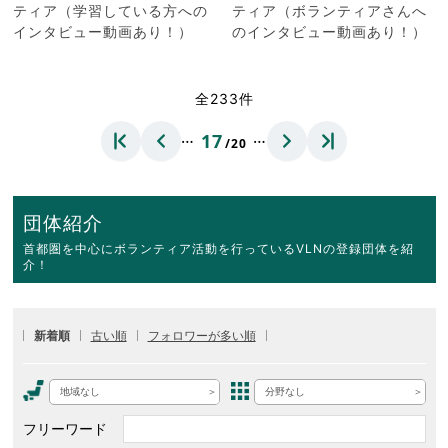
ティア（学習している方への
ティア（ボランティアさんへ
インタビュー動画あり！）
のインタビュー動画あり！）
全233件
…
…
17
/20
団体紹介
首都圏を中心にボランティア活動を行っているVLNの登録団体を紹
介！
新着順
古い順
フォロワーが多い順
地域なし
分野なし
フリーワード