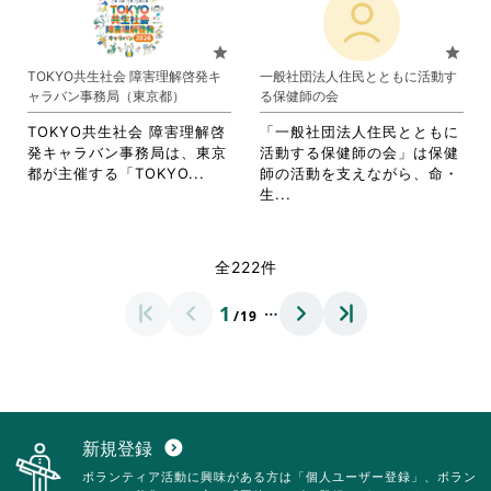
て
れ
い。
る
に
お
て
に
は
り
お
star
star
は
ク
ま
り
TOKYO共生社会 障害理解啓発キ
一般社団法人住民とともに活動す
ク
リ
す。
ま
ャラバン事務局（東京都）
る保健師の会
リ
ッ
詳
す。
ッ
ク
細
詳
TOKYO共生社会 障害理解啓
「一般社団法人住民とともに
ク
し
を
細
発キャラバン事務局は、東京
活動する保健師の会」は保健
し
て
閲
を
省
都が主催する「TOKYO...
師の活動を支えながら、命・
て
く
覧
閲
略
省
生...
く
だ
す
覧
さ
略
だ
さ
る
す
れ
さ
さ
い。
に
る
て
れ
全222件
い。
は
に
お
て
ク
は
り
お
…
1
リ
ク
/19
ま
り
ッ
リ
す。
ま
ク
ッ
詳
す。
し
ク
細
詳
て
し
を
細
く
て
閲
を
だ
く
覧
閲
新規登録
expand_circle_down
さ
だ
す
覧
ボランティア活動に興味がある方は「個人ユーザー登録」、ボラン
い。
さ
る
す