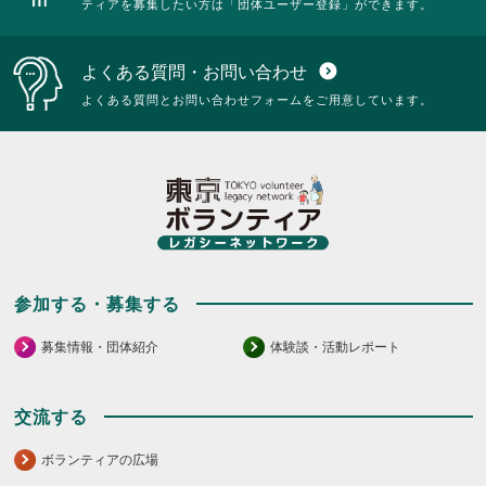
ティアを募集したい方は「団体ユーザー登録」ができます。
い。
に
る
は
に
ク
は
よくある質問・お問い合わせ
expand_circle_down
リ
ク
ッ
リ
よくある質問とお問い合わせフォームをご用意しています。
ク
ッ
し
ク
て
し
く
て
だ
く
さ
だ
い。
さ
い。
参加する・募集する
募集情報・団体紹介
体験談・活動レポート
交流する
ボランティアの広場