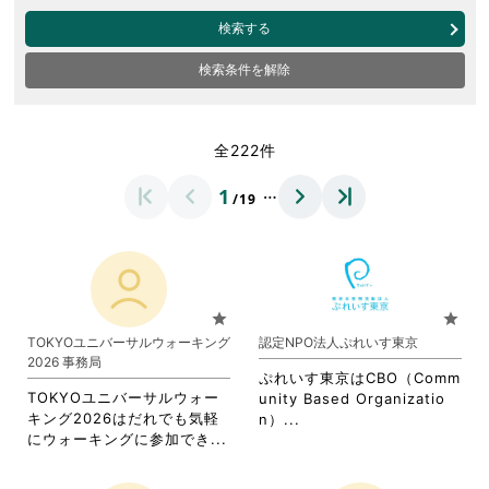
検索する
検索条件を解除
全222件
…
1
/19
star
star
TOKYOユニバーサルウォーキング
認定NPO法人ぷれいす東京
2026 事務局
ぷれいす東京はCBO（Comm
TOKYOユニバーサルウォー
unity Based Organizatio
キング2026はだれでも気軽
省
n）...
省
にウォーキングに参加でき...
略
略
さ
さ
れ