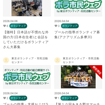
2026.04.06
2026.04.04
6
0
ボランティア
ボランティア
【随時】日本語が不慣れな外
プールの指導ボランティア募
国の方(日本在住者)と会話を
集(アクアリズム多摩川)
していただけるボランティア
さん大募集
東京ボランティア・市民活動
東京ボランティア・市民活動
センター
センター
締切間近
2026.04.04
2026.04.04
2
1
ボランティア
ボランティア
プールの指導・支援およびラ
【第１０回あきる野サマーチ