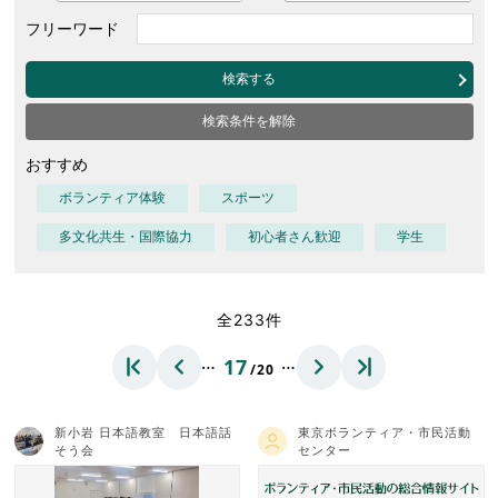
フリーワード
検索する
検索条件を解除
おすすめ
ボランティア体験
スポーツ
多文化共生・国際協力
初心者さん歓迎
学生
全233件
…
…
17
/20
新小岩 日本語教室 日本語話
東京ボランティア・市民活動
そう会
センター