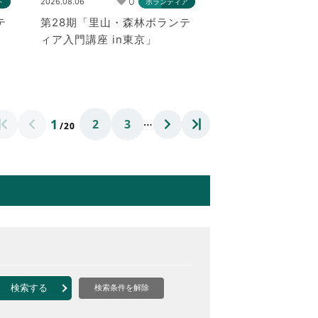
0
2026.08.06
ト
ボランティア
テ
第28期「里山・森林ボランテ
ィア入門講座 in東京」
…
1
2
3
/20
検索する
検索条件を解除