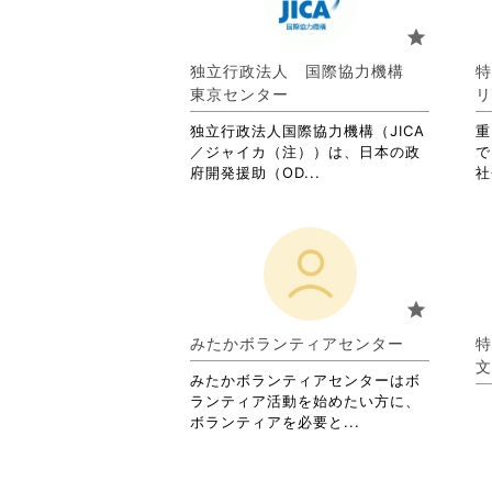
り
ま
star
す。
詳
独立行政法人 国際協力機構
特
細
東京センター
リ
を
閲
独立行政法人国際協力機構（JICA
重
覧
／ジャイカ（注））は、日本の政
で
す
省
府開発援助（OD...
社
る
略
に
さ
は
れ
ク
て
リ
お
ッ
り
star
ク
ま
し
す。
みたかボランティアセンター
特
て
詳
文
く
みたかボランティアセンターはボ
細
だ
ランティア活動を始めたい方に、
を
さ
省
ボランティアを必要と...
閲
い。
略
覧
さ
す
れ
る