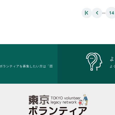
に
に
れ
は
は
て
…
14
ク
ク
お
リ
リ
り
ッ
ッ
ま
ク
ク
す。
し
し
詳
て
て
細
く
く
を
だ
だ
閲
さ
さ
覧
い。
い。
す
よ
る
ボランティアを募集したい方は「団
よ
に
は
ク
リ
ッ
ク
し
て
く
だ