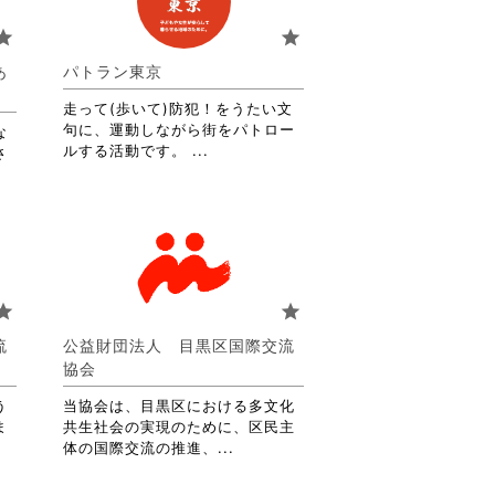
tar
star
あ
パトラン東京
走って(歩いて)防犯！をうたい文
句に、運動しながら街をパトロー
な
省
ルする活動です。 ...
さ
略
さ
れ
て
お
り
ま
tar
star
す。
詳
流
公益財団法人 目黒区国際交流
細
協会
を
閲
う
当協会は、目黒区における多文化
覧
ま
共生社会の実現のために、区民主
す
省
体の国際交流の推進、...
る
略
に
さ