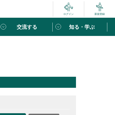
ログイン
新規登録
交流する
知る・学ぶ
ポート
い方は
「団体ユーザー登録」
へ！
ビュー
じめての方へ
めの一歩
心がけたい６つのこと
りなボランティアをチェック！