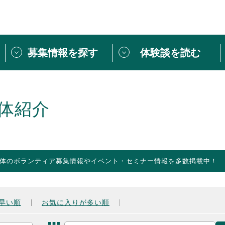
募集情報を探す
体験談を読む
団体紹介
[団体] 活動レ
VLNカフェ
読み物記事
体紹介
をしたい方は
「個人ユーザー登録」
・
ボランティアを募集した
トピックス
スペシャルインタ
シーネットワークとは
ボランティアは
体のボランティア募集情報やイベント・セミナー情報を多数掲載中！
ボランティアはじ
きること
ボランティアで
活動のヒント
あなたにぴった
早い順
お気に入りが多い順