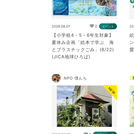
0
2026.08.07
20
イベント
【小学校4・5・6年生対象】
夏休み企画「絵本で学ぶ 海
とプラスチックごみ」(8/22)
愛
(JICA地球ひろば)
NPO 僕んち
NEW