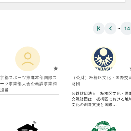
…
14
star
s
京都スポーツ推進本部国際ス
（公財）板橋区文化・国際交
ーツ事業部大会企画課事業調
財団
担当
公益財団法人 板橋区文化・国
交流財団は、板橋区における地
省
文化の創造支援と国際...
略
さ
れ
て