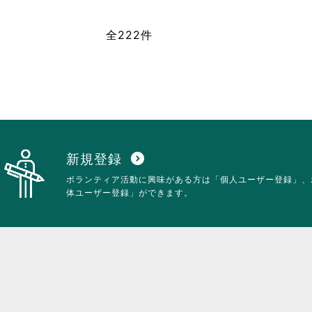
て
に
お
は
全222件
り
ク
ま
リ
す。
ッ
詳
ク
細
し
を
て
閲
く
覧
だ
す
さ
る
い。
新規登録
expand_circle_down
に
ボランティア活動に興味がある方は「個人ユーザー登録」、
は
体ユーザー登録」ができます。
ク
リ
ッ
ク
し
て
く
だ
さ