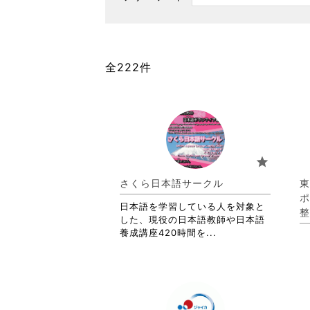
全222件
star
さくら日本語サークル
東
ポ
日本語を学習している人を対象と
整
した、現役の日本語教師や日本語
省
養成講座420時間を...
略
さ
れ
て
お