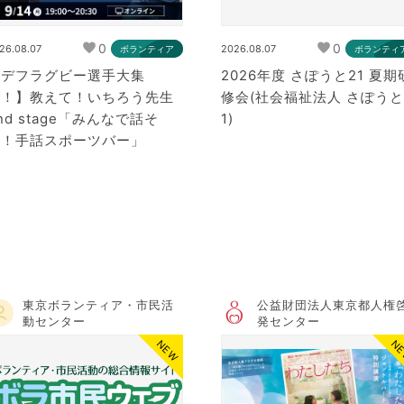
0
0
26.08.07
2026.08.07
ボランティア
ボランティ
【デフラグビー選手大集
2026年度 さぽうと21 夏期
合！】教えて！いちろう先生
修会(社会福祉法人 さぽうと
nd stage「みんなで話そ
1)
う！手話スポーツバー」
東京ボランティア・市民活
公益財団法人東京都人権
動センター
発センター
NEW
N