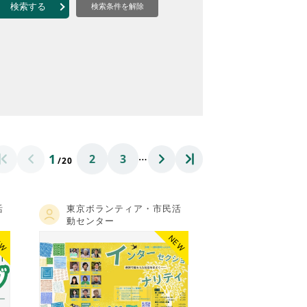
なのVOICE
検索する
検索条件を解除
連ニュース（外部記事）
きるボランティア
…
1
2
3
/20
活
東京ボランティア・市民活
動センター
EW
NEW