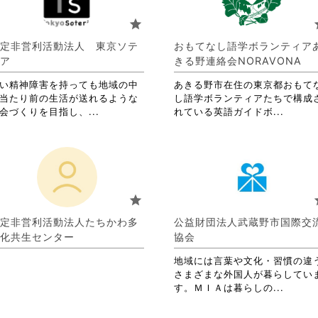
お
り
star
s
ま
す。
定非営利活動法人 東京ソテ
おもてなし語学ボランティア
詳
ア
きる野連絡会NORAVONA
細
を
い精神障害を持っても地域の中
あきる野市在住の東京都おもて
閲
当たり前の生活が送れるような
し語学ボランティアたちで構成
覧
省
省
会づくりを目指し、...
れている英語ガイドボ...
す
略
略
る
さ
さ
に
れ
れ
は
て
て
ク
お
お
リ
り
り
star
s
ッ
ま
ま
ク
す。
す。
定非営利活動法人たちかわ多
公益財団法人武蔵野市国際交
し
詳
詳
化共生センター
協会
て
細
細
く
を
を
地域には言葉や文化・習慣の違
だ
閲
閲
さまざまな外国人が暮らしてい
さ
覧
覧
省
す。ＭＩＡは暮らしの...
い。
す
す
略
る
る
さ