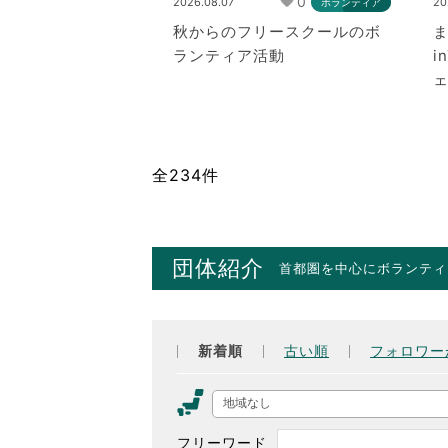
0
2026.08.07
20
ボランティア
秋からのフリースクールのボ
ま
ランティア活動
i
全234件
団体紹介
首都圏を中心にボランティ
新着順
古い順
フォロワー
地域なし
フリーワード