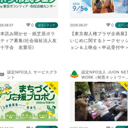
0
0
26.08.07
2026.08.07
ボランティア
イベン
絵本読み聞かせ・紙芝居ボラ
【東京都人権プラザ企画展
ンティア募集(社会福祉法人友
いじめに関するトークセッ
十字会 友愛荘)
ョン＆上映会＜申込受付中
認定NPO法人 サービスグラ
認定NPO法人 JUON NE
ント
WORK（樹恩ネットワー
ク）
NEW
N