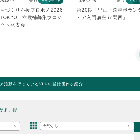
0
0
26.08.07
2026.08.06
ボランティア
イベン
ちづくり応援プロボノ2026
第20期「里山・森林ボラン
nTOKYO 立候補募集プロジ
ィア入門講座 in関西」
ェクト発表会
ア活動を行っているVLNの登録団体を紹介！
が多い順
分野なし