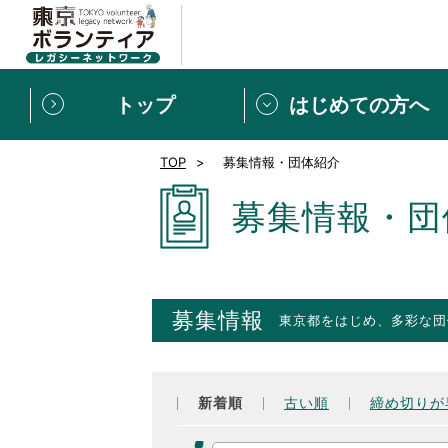
トップ
はじめての方へ
TOP
募集情報・団体紹介
募集情報
[個人] 体験談
ボランティアの広場
新着記事一覧
募集情報・団
新規登録
ボランティア
東京ボランティアレガ
募集情報
東京都をはじめ、多彩な団
もっと知りたい！VLNでで
新着順
古い順
締め切りが