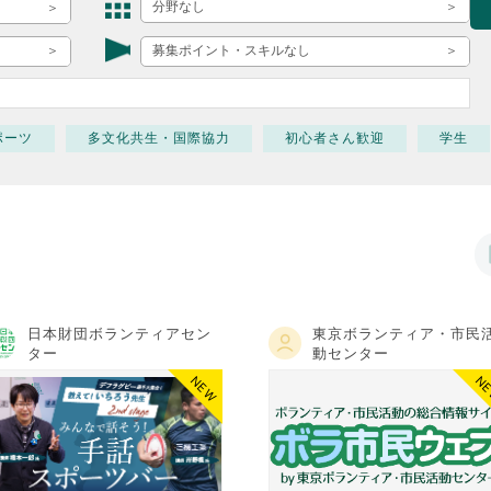
ボランティア みん
分野なし
ボランティア関
募集ポイント・スキルなし
中高生が参加で
ア
ポーツ
多文化共生・国際協力
初心者さん歓迎
学生
日本財団ボランティアセン
東京ボランティア・市民
ター
動センター
NEW
N