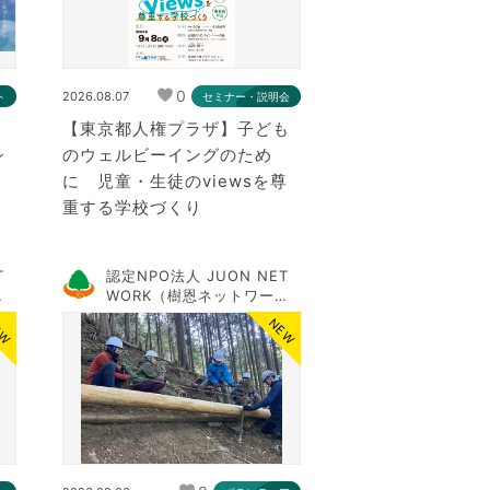
0
2026.08.07
ト
セミナー・説明会
】
【東京都人権プラザ】子ども
シ
のウェルビーイングのため
＞
に 児童・生徒のviewsを尊
重する学校づくり
T
認定NPO法人 JUON NET
WORK（樹恩ネットワー
ク）
EW
NEW