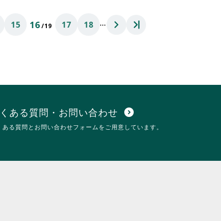
は
れ
ク
て
…
16
15
17
18
リ
お
/19
ッ
り
ク
ま
し
す。
て
詳
く
細
だ
を
さ
閲
い。
覧
す
くある質問・お問い合わせ
expand_circle_down
る
くある質問とお問い合わせフォームをご用意しています。
に
は
ク
リ
ッ
ク
し
て
く
だ