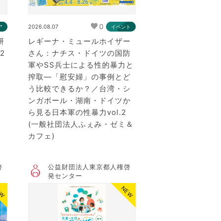
0
2026.08.07
ア
イベント
研
レギーナ・ミュールホイザー
2
さん：ナチス・ドイツの国防
軍やSS兵士による性的暴力と
搾取―「慰安婦」の事例とど
う比較できるか？／台湾・シ
ンガポール・湖南・ドイツか
ら見る日本軍の性暴力vol.2
(一般社団法人ふぇみ・ゼミ＆
カフェ)
啓
公益財団法人東京都人権啓
発センター
EW
NEW