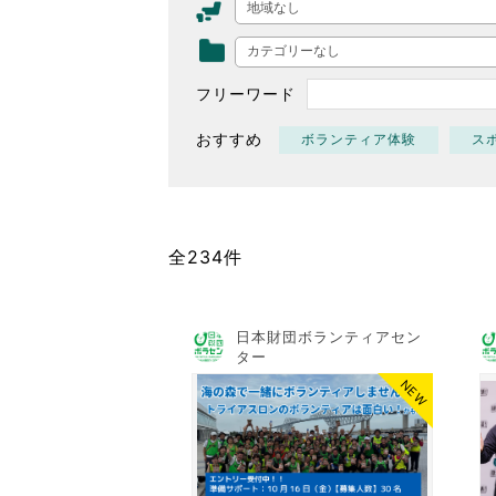
地域なし
東京2020大会の軌跡
カテゴリーなし
シティキャスト
VLNポイントとは
フリーワード
おもてなし語学ボランティ
おすすめ
ボランティア体験
ス
全234件
日本財団ボランティアセン
ター
NEW