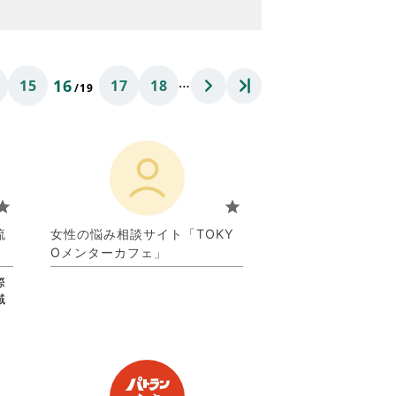
…
16
15
17
18
/19
tar
star
流
女性の悩み相談サイト「TOKY
Oメンターカフェ」
際
域