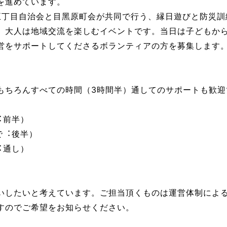
を進めています。
⿊五丁⽬⾃治会と⽬⿊原町会が共同で⾏う、縁⽇遊びと防災
⼤⼈は地域交流を楽しむイベントです。当⽇は⼦どもから⼤
営をサポートしてくださるボランティアの⽅を募集します
もちろんすべての時間（3時間半）通してのサポートも歓迎
で︓前半）
まで︓後半）
で︓通し）
いしたいと考えています。ご担当頂くものは運営体制によ
すのでご希望をお知らせください。