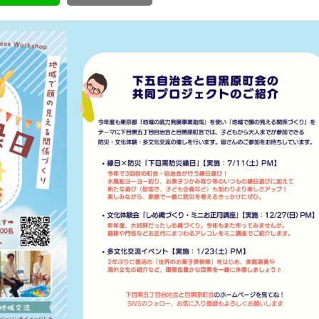
ボランティア みん
ボランティア関
中高生が参加で
ア