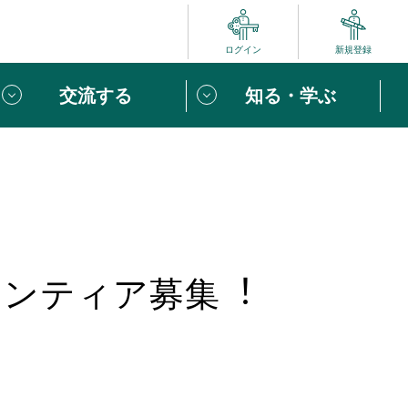
ログイン
新規登録
交流する
知る・学ぶ
ポート
い方は
「団体ユーザー登録」
へ！
ビュー
じめての方へ
ランティア募集︕
めの一歩
心がけたい６つのこと
りなボランティアをチェック！