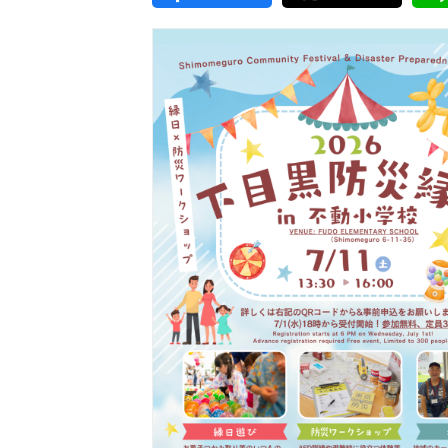
東京2020大会の軌跡
シティキャスト
VLNポイントとは
おもてなし語学ボランティ