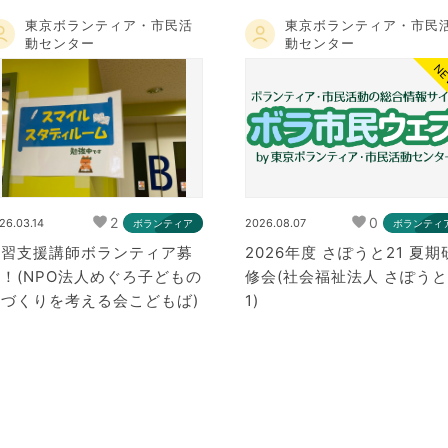
東京ボランティア・市民活
東京ボランティア・市民
動センター
動センター
N
2
0
26.03.14
2026.08.07
ボランティア
ボランティ
学習支援講師ボランティア募
2026年度 さぽうと21 夏期
！(NPO法人めぐろ子どもの
修会(社会福祉法人 さぽうと
場づくりを考える会こどもば)
1)