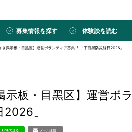
募集情報を探す
体験談を読む
きき掲⽰板・⽬⿊区】運営ボランティア募集︕ 「下⽬⿊防災縁⽇2026」
団体紹介
[団体] 活動レ
VLNカフェ
読み物記事
をしたい方は
「個人ユーザー登録」
・
ボランティアを募集した
トピックス
スペシャルインタ
シーネットワークとは
ボランティアは
掲⽰板・⽬⿊区】運営ボ
ボランティアはじ
きること
ボランティアで
2026」
活動のヒント
あなたにぴった
LINEで送る
メール送信