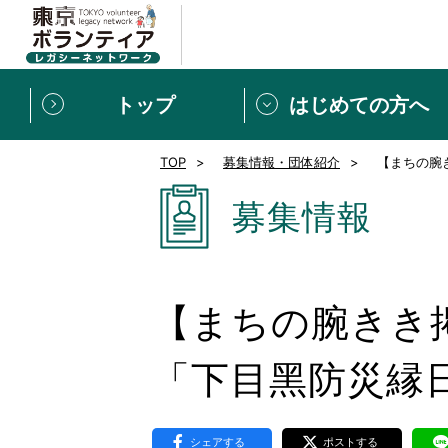
トップ
はじめての方へ
TOP
募集情報・団体紹介
【まちの腕
募集情報
[個人] 体験談
ボランティアの広場
新着記事一覧
募集情報
新規登録
ボランティア
東京ボランティアレガ
【まちの腕きき
もっと知りたい！VLNでで
「下⽬⿊防災縁⽇
シェアする
ポストする