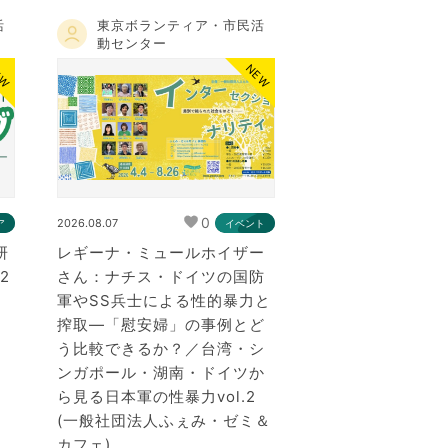
活
東京ボランティア・市民活
動センター
EW
NEW
0
2026.08.07
ア
イベント
研
レギーナ・ミュールホイザー
2
さん：ナチス・ドイツの国防
軍やSS兵士による性的暴力と
搾取―「慰安婦」の事例とど
う比較できるか？／台湾・シ
ンガポール・湖南・ドイツか
ら見る日本軍の性暴力vol.2
(一般社団法人ふぇみ・ゼミ＆
カフェ)