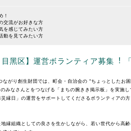
め！
の交流がお好きな方
気を感じてみたい方
活動を見てみたい方
⽬⿊区】運営ボランティア募集︕ 「
ながり創⽣財団では、町会・⾃治会の "ちょっとしたお困
" のみなさんとをつなげる「まちの腕きき掲⽰板」を実施
防災縁⽇」の運営をサポートしてくださるボランティアの⽅
た地縁組織としての良さを⽣かしながら、若い世代から⾼齢