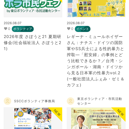
2026.08.07
2026.08.07
0
0
ボランティア
イベント
2026年度 さぽうと21 夏期研
レギーナ・ミュールホイザー
修会(社会福祉法人 さぽうと2
さん：ナチス・ドイツの国防
1)
軍やSS兵士による性的暴力と
搾取―「慰安婦」の事例とど
う比較できるか？／台湾・シ
ンガポール・湖南・ドイツか
ら見る日本軍の性暴力vol.2
(一般社団法人ふぇみ・ゼミ＆
カフェ)
東京ボランティア・市民活動
SSCCボランティア事務局
センター
NEW
NEW