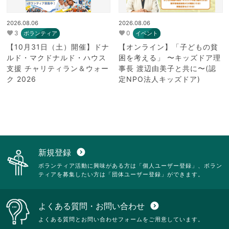
2026.08.06
2026.08.06
3
0
ボランティア
イベント
【10月31日（土）開催】ドナ
【オンライン】「子どもの貧
ルド・マクドナルド・ハウス
困を考える」 〜キッズドア理
支援 チャリティラン＆ウォー
事長 渡辺由美子と共に〜(認
ク 2026
定NPO法人キッズドア)
新規登録
expand_circle_down
ボランティア活動に興味がある方は「個人ユーザー登録」、ボラン
ティアを募集したい方は「団体ユーザー登録」ができます。
よくある質問・お問い合わせ
expand_circle_down
よくある質問とお問い合わせフォームをご用意しています。