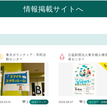
情報掲載サイトへ
東京ボランティア・市民活
公益財団法人東京都人権
動センター
発センター
N
2
0
26.03.14
2026.08.07
ボランティア
セミナー・説明