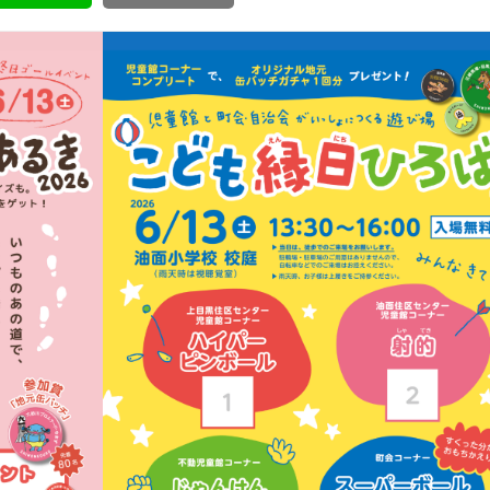
ボランティア みん
ボランティア関
中高生が参加で
ア