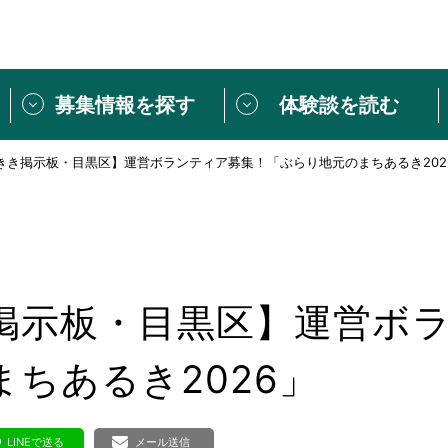
募集情報を探す
体験談を読む
きき掲示板・目黒区】運営ボランティア募集！「ぶらり地元のまちあるき202
団体紹介
[団体] 活動レ
VLNカフェ
読み物記事
をしたい方は
「個人ユーザー登録」
・
ボランティアを募集した
トピックス
スペシャルインタ
シーネットワークとは
ボランティアは
掲示板・目黒区】運営ボ
ボランティアはじ
きること
ボランティアで
ちあるき2026」
活動のヒント
あなたにぴった
LINEで送る
メール送信