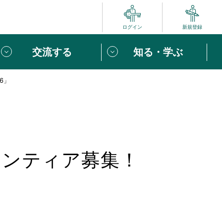
ログイン
新規登録
交流する
知る・学ぶ
6」
ポート
い方は
「団体ユーザー登録」
へ！
ビュー
じめての方へ
ランティア募集！
めの一歩
心がけたい６つのこと
りなボランティアをチェック！