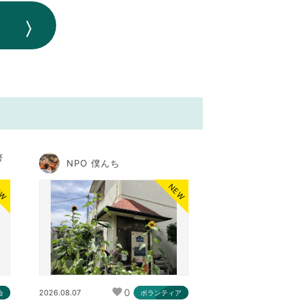
啓
NPO 僕んち
EW
NEW
0
2026.08.07
会
ボランティア