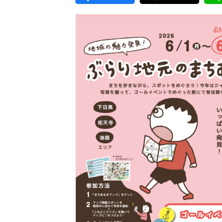
東京2020大会の軌跡
シティキャスト
VLNポイントとは
おもてなし語学ボランティ