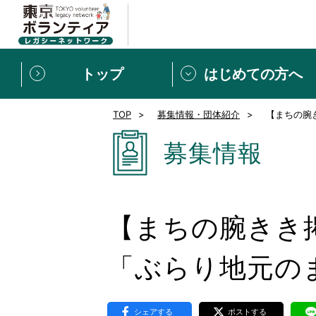
トップ
はじめての方へ
TOP
募集情報・団体紹介
【まちの腕
募集情報
[個人] 体験談
ボランティアの広場
新着記事一覧
募集情報
新規登録
ボランティア
東京ボランティアレガ
【まちの腕きき
もっと知りたい！VLNでで
「ぶらり地元のま
シェアする
ポストする