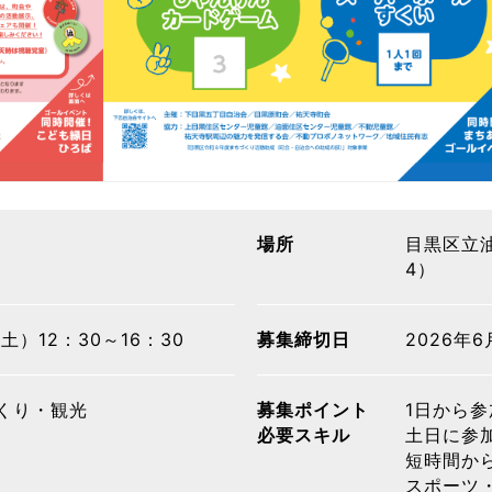
場所
目黒区立油
4）
（土）12：30～16：30
募集締切日
2026年
くり・観光
募集ポイント
1日から参
必要スキル
土日に参加
短時間か
スポーツ