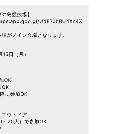
夢の島競技場】
maps.app.goo.gl/UdE7cbBU4Xn4X
場がメイン会場となります。
6月15日（月）
加OK
OK
降に参加OK
・アウトドア
0～20人）で参加OK
中