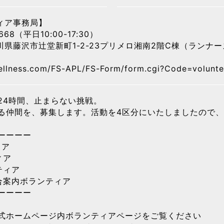
ィア事務局】
6668（平日10:00-17:30）
神奈川県藤沢市辻堂新町1-2-23プリメロ湘南2階C棟（ラン
ellness.com/FS-APL/FS-Form/form.cgi?Code=volunte
24時間、止まらない挑戦。
る仲間を、募集します。活動を4区分にいたしましたので
ーーーー
ィア
ィア
ティア
合案内ボランティア
ーーーー
式ホームページ内ボランティアページをご覧ください