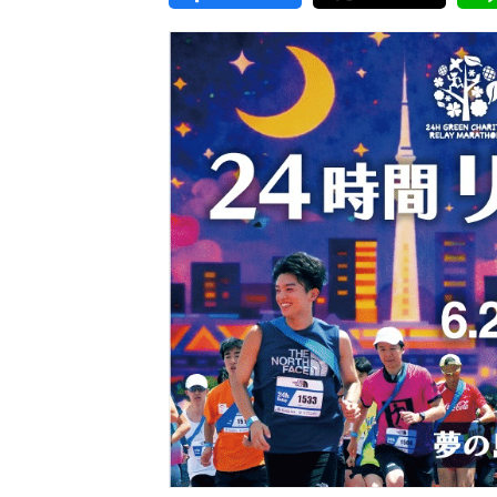
東京2020大会の軌跡
シティキャスト
VLNポイントとは
おもてなし語学ボランティ