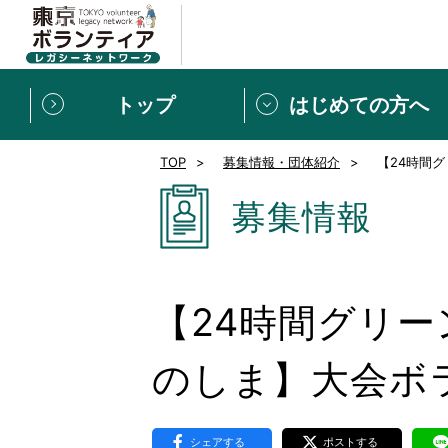
トップ
はじめての方へ
TOP
募集情報・団体紹介
【24時間
募集情報
[個人] 体験談
ボランティアの広場
新着記事一覧
募集情報
新規登録
ボランティア
東京ボランティアレガ
【24時間グリー
もっと知りたい！VLNでで
のしま】大会ボ
シェアする
ポストする