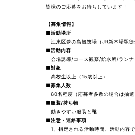
皆様のご応募をお待ちしています！
【募集情報】
■活動場所
江東区夢の島競技場（JR新木場駅徒
■活動内容
会場誘導/コース観察/給水所/ランナ
■対象
高校生以上（15歳以上）
■募集人数
80名程度（応募者多数の場合は抽選
■服装/持ち物
動きやすい服装と靴
■注意・連絡事項
1、指定される活動時間、活動内容で