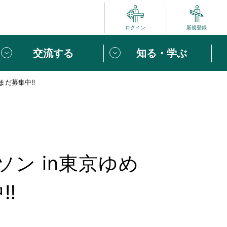
ログイン
新規登録
交流する
知る・学ぶ
まだ募集中‼
ポート
い方は
「団体ユーザー登録」
へ！
ビュー
じめての方へ
ン in東京ゆめ
めの一歩
心がけたい６つのこと
‼
りなボランティアをチェック！