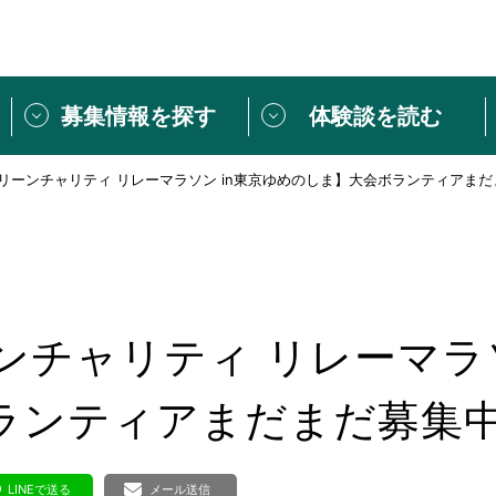
募集情報を探す
体験談を読む
グリーンチャリティ リレーマラソン in東京ゆめのしま】大会ボランティアまだ
団体紹介
[団体] 活動レ
VLNカフェ
読み物記事
をしたい方は
「個人ユーザー登録」
・
ボランティアを募集した
トピックス
スペシャルインタ
シーネットワークとは
ボランティアは
ンチャリティ リレーマラソ
ボランティアはじ
きること
ボランティアで
ランティアまだまだ募集中
活動のヒント
あなたにぴった
LINEで送る
メール送信