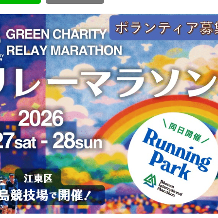
ボランティア みん
ボランティア関
中高生が参加で
ア