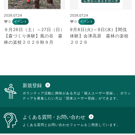
2026.07.24
2026.07.24
0
0
イベント
イベント
９月26日（土）～27日（日）
9月8日(火)～9日(水)【間伐
【森づくり体験】風の谷 森
体験】会津高原 森林の楽校
林の楽校２０２６秋９月
２０２６
新規登録
expand_circle_down
ボランティア活動に興味がある方は「個人ユーザー登録」、ボラン
ティアを募集したい方は「団体ユーザー登録」ができます。
よくある質問・お問い合わせ
expand_circle_down
よくある質問とお問い合わせフォームをご用意しています。