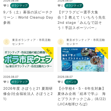
2026.08.06
2026.08.07
0
0
ボランティア
ボランティア
9／5（土）幕張の浜ビーチク
【デフラグビー選手大集
リーン：World Cleanup Day
合！】教えて！いちろう先生
参画
2nd stage「みんなで話そ
う！手話スポーツバー」
東京ボランティア・市民活動
東京ボランティア・市民活動
センター
センター
NEW
NEW
2026.08.07
2026.08.07
0
0
ボランティア
イベント
2026年度 さぽうと21 夏期研
【小学校4・5・6年生対象】
修会(社会福祉法人 さぽうと2
夏休み企画「絵本で学ぶ 海
1)
とプラスチックごみ」(8/22)
(JICA地球ひろば)