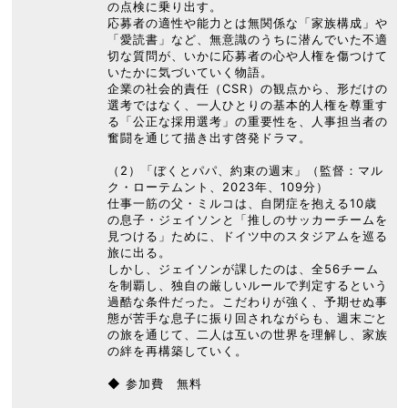
の点検に乗り出す。
応募者の適性や能力とは無関係な「家族構成」や
「愛読書」など、無意識のうちに潜んでいた不適
切な質問が、いかに応募者の心や人権を傷つけて
いたかに気づいていく物語。
企業の社会的責任（CSR）の観点から、形だけの
選考ではなく、一人ひとりの基本的人権を尊重す
る「公正な採用選考」の重要性を、人事担当者の
奮闘を通じて描き出す啓発ドラマ。
（2）「ぼくとパパ、約束の週末」（監督：マル
ク・ローテムント、2023年、109分）
仕事一筋の父・ミルコは、自閉症を抱える10歳
の息子・ジェイソンと「推しのサッカーチームを
見つける」ために、ドイツ中のスタジアムを巡る
旅に出る。
しかし、ジェイソンが課したのは、全56チーム
を制覇し、独自の厳しいルールで判定するという
過酷な条件だった。こだわりが強く、予期せぬ事
態が苦手な息子に振り回されながらも、週末ごと
の旅を通じて、二人は互いの世界を理解し、家族
の絆を再構築していく。
◆ 参加費 無料