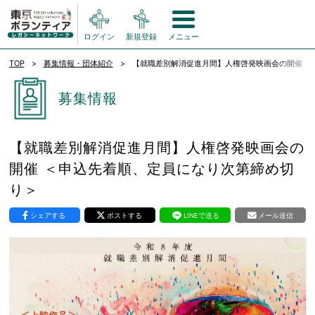
ログイン
新規登録
メニュー
TOP
募集情報・団体紹介
【就職差別解消促進月間】人権啓発映画会の開催 ＜
募集情報
【就職差別解消促進月間】人権啓発映画会の
開催 ＜申込先着順、定員になり次第締め切
り＞
シェアする
ポストする
LINEで送る
メール送信