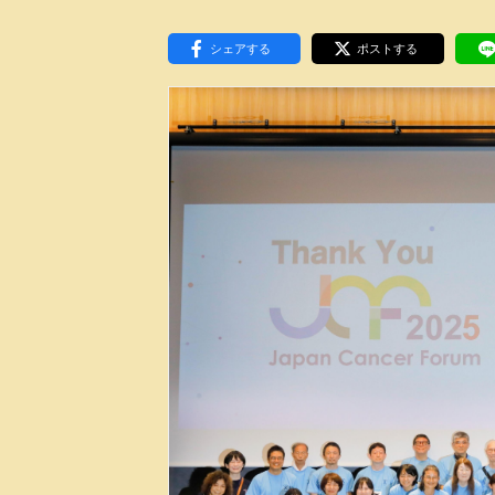
東京2020大会の軌跡
シェアする
ポストする
シティキャスト
VLNポイントとは
おもてなし語学ボランティ