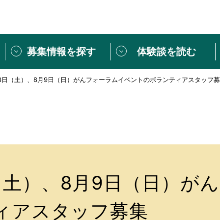
募集情報を探す
体験談を読む
8月8日（土）、8月9日（日）がんフォーラムイベントのボランティアスタッフ
団体紹介
[団体] 活動レ
VLNカフェ
読み物記事
をしたい方は
「個人ユーザー登録」
・
ボランティアを募集した
トピックス
スペシャルインタ
シーネットワークとは
ボランティアは
ボランティアはじ
きること
ボランティアで
日（土）、8月9日（日）が
活動のヒント
あなたにぴった
ィアスタッフ募集