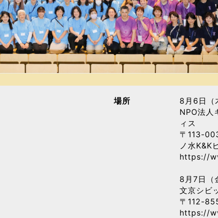
場所
8月6日（
NPO法
ィス
〒113-0
ノ水K&K
https://
8月7日（
文京シビ
〒112-8
https://