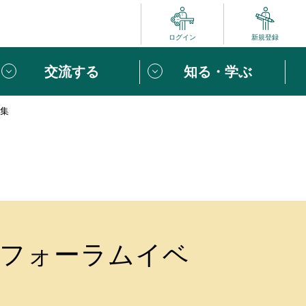
ログイン
新規登録
交流する
知る・学ぶ
募集
ポート
い方は
「団体ユーザー登録」
へ！
ビュー
じめての方へ
めの一歩
心がけたい６つのこと
んフォーラムイベ
りなボランティアをチェック！