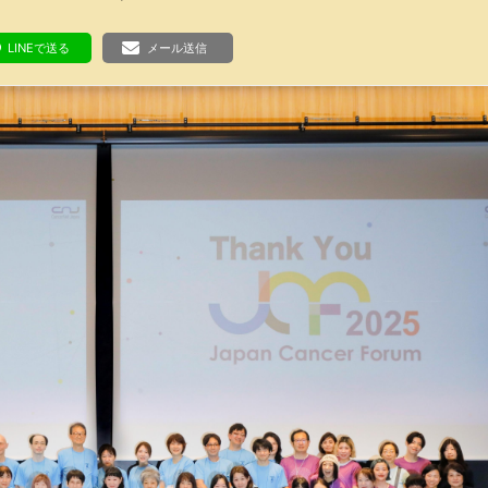
ボランティア みん
ボランティア関
LINEで送る
メール送信
中高生が参加で
ア