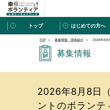
トップ
はじめての方へ
TOP
募集情報・団体紹介
2026年
募集情報
[個人] 体験談
ボランティアの広場
新着記事一覧
募集情報
新規登録
ボランティア
東京ボランティアレガ
もっと知りたい！VLNでで
2026年8月8
ントのボランテ