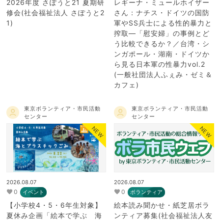
2026年度 さぽうと21 夏期研
レギーナ・ミュールホイザー
修会(社会福祉法人 さぽうと2
さん：ナチス・ドイツの国防
1)
軍やSS兵士による性的暴力と
搾取―「慰安婦」の事例とど
う比較できるか？／台湾・シ
ンガポール・湖南・ドイツか
ら見る日本軍の性暴力vol.2
(一般社団法人ふぇみ・ゼミ＆
カフェ)
東京ボランティア・市民活動
東京ボランティア・市民活動
センター
センター
NEW
NEW
2026.08.07
2026.08.07
0
0
イベント
ボランティア
【小学校4・5・6年生対象】
絵本読み聞かせ・紙芝居ボラ
夏休み企画「絵本で学ぶ 海
ンティア募集(社会福祉法人友