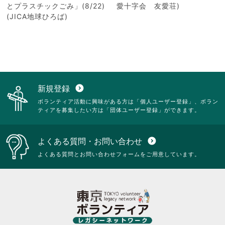
とプラスチックごみ」(8/22)
愛十字会 友愛荘)
(JICA地球ひろば)
新規登録
expand_circle_down
ボランティア活動に興味がある方は「個人ユーザー登録」、ボラン
ティアを募集したい方は「団体ユーザー登録」ができます。
よくある質問・お問い合わせ
expand_circle_down
よくある質問とお問い合わせフォームをご用意しています。