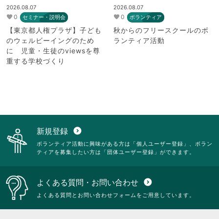
2026.08.07
2026.08.07
0
0
セミナー・説明会
ボランティア
【東京都人権プラザ】子ども
秋からのフリースクールのボ
のウェルビーイングのため
ランティア活動
に 児童・生徒のviewsを尊
重する学校づくり
新規登録
expand_circle_down
ボランティア活動に興味がある方は「個人ユーザー登録」、ボラン
ティアを募集したい方は「団体ユーザー登録」ができます。
よくある質問・お問い合わせ
expand_circle_down
よくある質問とお問い合わせフォームをご用意しています。