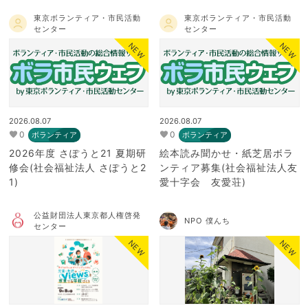
東京ボランティア・市民活動
東京ボランティア・市民活動
センター
センター
NEW
NEW
2026.08.07
2026.08.07
0
0
ボランティア
ボランティア
2026年度 さぽうと21 夏期研
絵本読み聞かせ・紙芝居ボラ
修会(社会福祉法人 さぽうと2
ンティア募集(社会福祉法人友
1)
愛十字会 友愛荘)
公益財団法人東京都人権啓発
NPO 僕んち
センター
NEW
NEW